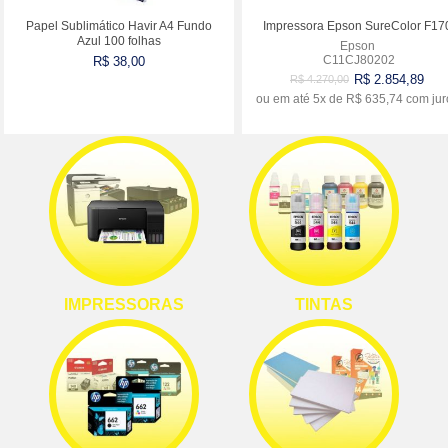
Papel Sublimático Havir A4 Fundo
Impressora Epson SureColor F17
Azul 100 folhas
Epson
C11CJ80202
R$ 38,00
R$ 2.854,89
R$ 4.270,00
ou em até
5x
de
R$ 635,74
com jur
Comprar
Comprar
IMPRESSORAS
TINTAS