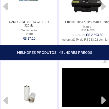
CANECA DE VIDRO GLITTER
Prensa Plana 40x50 Magic 220V
320ML
Magic
Base Móvel
Sublimação
Vidro
R$ 2.393,60
R$ 2.992,00
R$ 17,19
ou em até
5x
de
R$ 533,02
com jur
Comprar
Comprar
MELHORES PRODUTOS, MELHORES PREÇOS