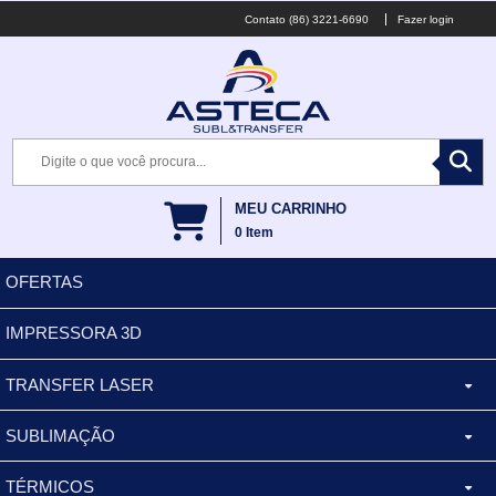
(86) 3221-6690
Fazer login
MEU CARRINHO
0
Item
OFERTAS
IMPRESSORA 3D
TRANSFER LASER
SUBLIMAÇÃO
CANECA ALUMINIO
TÉRMICOS
XÍCARA
BALDES