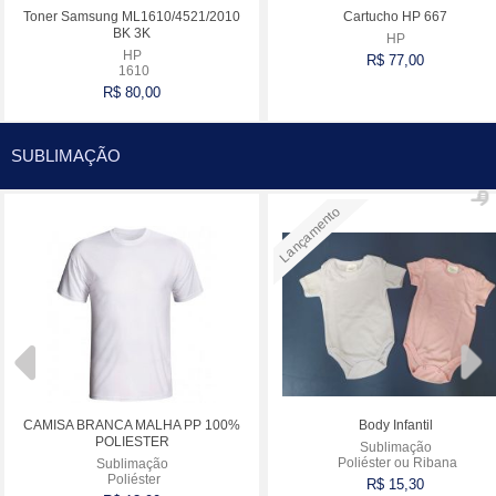
Toner Samsung ML1610/4521/2010
Cartucho HP 667
BK 3K
HP
HP
R$ 77,00
1610
R$ 80,00
Comprar
Comprar
SUBLIMAÇÃO
Lançamento
CAMISA BRANCA MALHA PP 100%
Body Infantil
POLIESTER
Sublimação
Poliéster ou Ribana
Sublimação
Poliéster
R$ 15,30