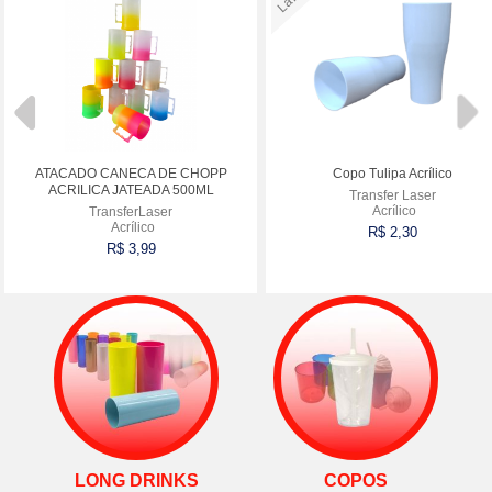
ATACADO CANECA DE CHOPP
Copo Tulipa Acrílico
ACRILICA JATEADA 500ML
Transfer Laser
Acrílico
TransferLaser
Acrílico
R$ 2,30
R$ 3,99
Comprar
Comprar
LONG DRINKS
COPOS