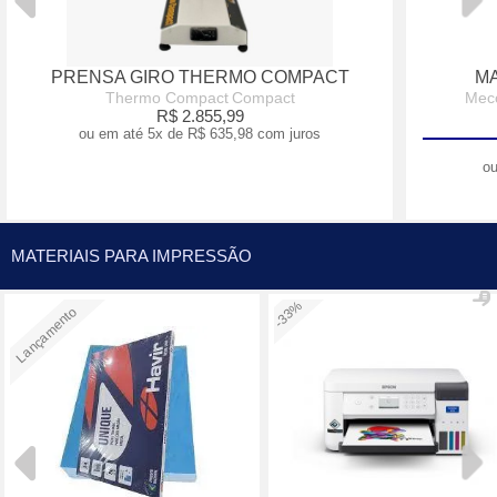
PRENSA GIRO THERMO COMPACT
MA
Thermo Compact
Compact
Meco
R$ 2.855,99
ou em até
5x
de
R$ 635,98
com juros
o
MATERIAIS PARA IMPRESSÃO
-33%
Lançamento