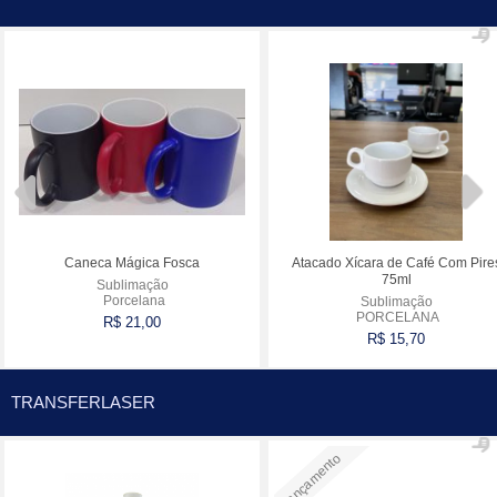
Caneca Mágica Fosca
Atacado Xícara de Café Com Pire
75ml
Sublimação
Porcelana
Sublimação
PORCELANA
R$ 21,00
R$ 15,70
Comprar
Comprar
TRANSFERLASER
Lançamento