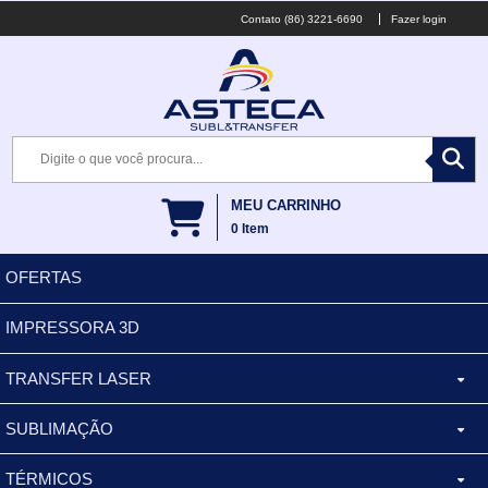
(86) 3221-6690
Fazer login
MEU CARRINHO
0
Item
OFERTAS
IMPRESSORA 3D
TRANSFER LASER
SUBLIMAÇÃO
CANECA ALUMINIO
TÉRMICOS
XÍCARA
BALDES