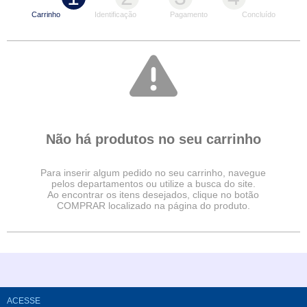
LÂMINA DE CORTE
LONGDRINKS
CAMISETAS
CANECA VIDRO
TAÇAS
Carrinho
Identificação
Pagamento
Concluído
FILME DE RECORTE
SQUEEZES
MOUSE PAD
CANECA PORCELANA
VARIADOS
BASE DE RECORTE
TAÇAS
PLACA DE ALUMÍNIO
JATEADOS
PLACA DE IMÃ
Não há produtos no seu carrinho
PORTA-RETRATO
PAPEL E TINTA
Para inserir algum pedido no seu carrinho, navegue
pelos departamentos ou utilize a busca do site.
Ao encontrar os itens desejados, clique no botão
QUEBRA-CABEÇA
COMPRAR localizado na página do produto.
SQUEEZES
GARRAFAS TÉRMICAS
TIRANTES
ACESSE