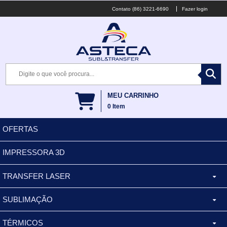
(86) 3221-6690
Fazer login
MEU CARRINHO
0
Item
OFERTAS
IMPRESSORA 3D
TRANSFER LASER
SUBLIMAÇÃO
CANECA ALUMINIO
TÉRMICOS
XÍCARA
BALDES