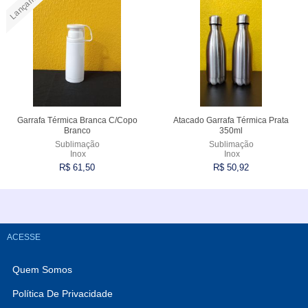
Lançamento
Garrafa Térmica Branca C/Copo
Atacado Garrafa Térmica Prata
Branco
350ml
Sublimação
Sublimação
Inox
Inox
R$ 61,50
R$ 50,92
Comprar
Esgotado
ACESSE
Quem Somos
Política De Privacidade