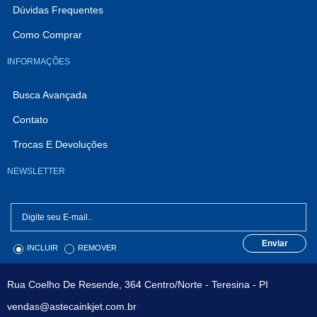
Dúvidas Frequentes
Como Comprar
INFORMAÇÕES
Busca Avançada
Contato
Trocas E Devoluções
NEWSLETTER
Enviar
INCLUIR
REMOVER
Rua Coelho De Resende, 364 Centro/Norte - Teresina - PI
vendas@astecainkjet.com.br