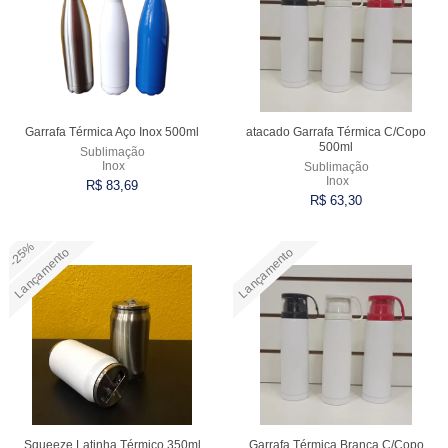
Garrafa Térmica Aço Inox 500ml
atacado Garrafa Térmica C/Copo
500ml
Sublimação
Inox
Sublimação
Inox
R$ 83,69
R$ 63,30
-25%
Lançamento
Lançamento
Comprar
Comprar
Squeeze Latinha Térmico 350ml
Garrafa Térmica Branca C/Copo