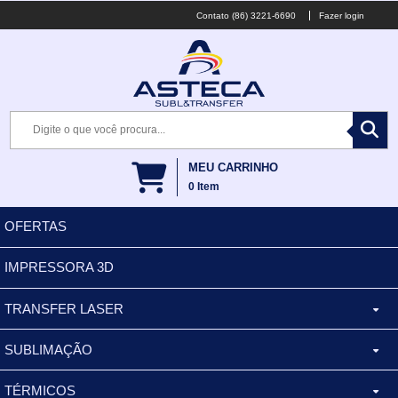
(86) 3221-6690
Fazer login
MEU CARRINHO
0
Item
OFERTAS
IMPRESSORA 3D
TRANSFER LASER
SUBLIMAÇÃO
CANECA ALUMINIO
TÉRMICOS
XÍCARA
BALDES