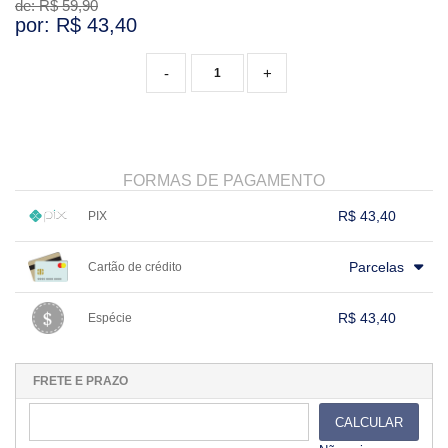
de: R$
59,90
por: R$
43,40
-
+
FORMAS DE PAGAMENTO
R$ 43,40
PIX
1x sem juros de R$ 43,40
.
.
.
.
.
Parcelas
Cartão de crédito
.
.
.
.
.
.
.
.
.
.
.
.
.
.
.
.
R$ 43,40
Espécie
.
1x sem juros de R$ 43,40
.
.
.
.
.
.
.
.
.
.
.
FRETE E PRAZO
CALCULAR