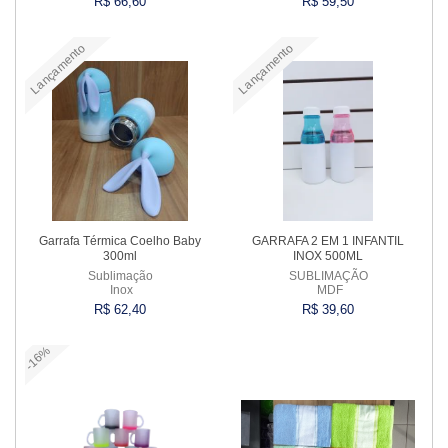
R$ 66,60
R$ 59,50
Lançamento
Lançamento
Comprar
Comprar
Garrafa Térmica Coelho Baby
GARRAFA 2 EM 1 INFANTIL
300ml
INOX 500ML
Sublimação
SUBLIMAÇÃO
Inox
MDF
R$ 62,40
R$ 39,60
-16%
Comprar
Comprar