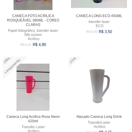
CANECA FOTO ACRÍLICA
CANECA LONG ECO 450ML
ROSQUEÁVEL 380ML - CORES
transfer laser
CLARAS
ECO
Papel fotográfico, transfer laser,
R$ 3,50
R$ 5,00
Silk screen
Acrílico
R$ 4,80
R$ 5,10
-28%
-21%
Lançamento
Comprar
Comprar
Caneca Long Acrílica Rosa Neon
Atacado Caneca Long Drink
420ml
TransferLaser
Acrílico
Transfer Laser
Acrílico