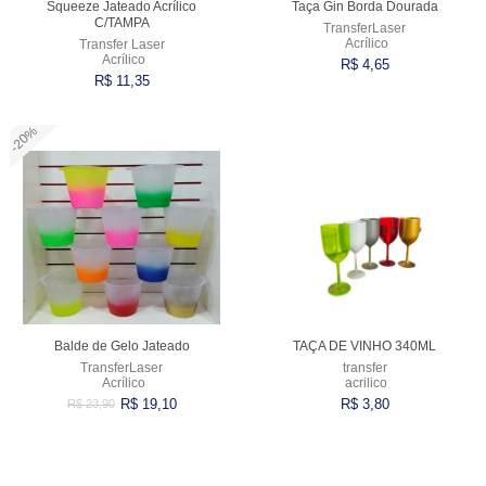
Squeeze Jateado Acrílico
Taça Gin Borda Dourada
C/TAMPA
TransferLaser
Acrílico
Transfer Laser
Acrílico
R$ 4,65
R$ 11,35
-20%
Comprar
Comprar
Balde de Gelo Jateado
TAÇA DE VINHO 340ML
TransferLaser
transfer
Acrílico
acrilico
R$ 19,10
R$ 3,80
R$ 23,90
Comprar
Comprar