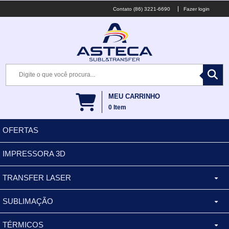
(86) 3221-6690
Fazer login
MEU CARRINHO
0
Item
OFERTAS
IMPRESSORA 3D
TRANSFER LASER
SUBLIMAÇÃO
CANECA ALUMINIO
TÉRMICOS
XÍCARA
BALDES