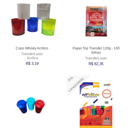
Copo Whisky Acrílico
Papel Top Transfer 120g - 100
folhas
TransferLaser
Acrílico
TransferLaser
R$ 3,19
R$ 82,35
-9%
Lançamento
Comprar
Comprar