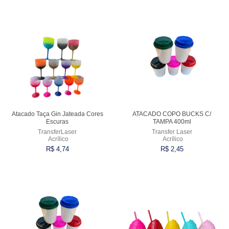
Comprar
Comprar
Atacado Taça Gin Jateada Cores
ATACADO COPO BUCKS C/
Escuras
TAMPA 400ml
TransferLaser
Transfer Laser
Acrílico
Acrílico
R$ 4,74
R$ 2,45
Comprar
Comprar