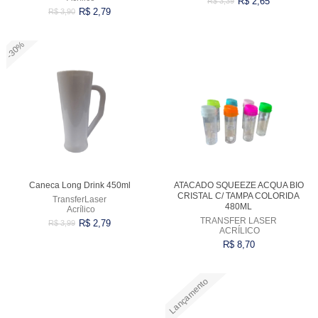
R$ 2,65
R$ 3,39
R$ 2,79
R$ 3,90
-30%
Comprar
Comprar
Caneca Long Drink 450ml
ATACADO SQUEEZE ACQUA BIO
CRISTAL C/ TAMPA COLORIDA
TransferLaser
480ML
Acrílico
TRANSFER LASER
R$ 2,79
R$ 3,99
ACRÍLICO
R$ 8,70
Lançamento
Comprar
Comprar