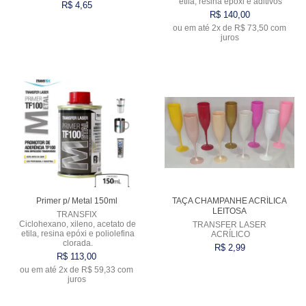
etila, resina epóxi e aditivos
R$ 4,65
R$ 140,00
VARIADOS
ou em até
2x
de
R$ 73,50
com
juros
Comprar
Comprar
Primer p/ Metal 150ml
TAÇA CHAMPANHE ACRÍLICA
LEITOSA
TRANSFIX
Ciclohexano, xileno, acetato de
TRANSFER LASER
etila, resina epóxi e poliolefina
ACRÍLICO
clorada.
R$ 2,99
R$ 113,00
ou em até
2x
de
R$ 59,33
com
juros