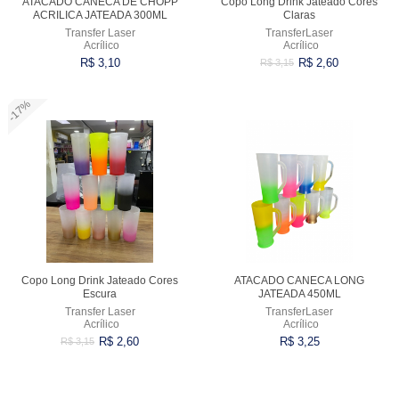
ATACADO CANECA DE CHOPP
Copo Long Drink Jateado Cores
ACRILICA JATEADA 300ML
Claras
Transfer Laser
TransferLaser
Acrílico
Acrílico
R$ 3,10
R$ 2,60
R$ 3,15
-17%
Comprar
Comprar
Copo Long Drink Jateado Cores
ATACADO CANECA LONG
Escura
JATEADA 450ML
Transfer Laser
TransferLaser
Acrílico
Acrílico
R$ 2,60
R$ 3,25
R$ 3,15
Comprar
Comprar