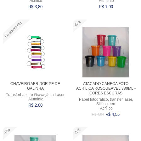
Acrílico
Alumínio
R$ 3,80
R$ 1,90
-5%
Lançamento
Comprar
Comprar
CHAVEIRO ABRIDOR PE DE
ATACADO CANECA FOTO
GALINHA
ACRÍLICA ROSQUEÁVEL 380ML -
CORES ESCURAS
TransferLaser e Gravação a Laser
Alumínio
Papel fotográfico, transfer laser,
Silk screen
R$ 2,00
Acrílico
R$ 4,55
R$ 4,84
-5%
-5%
Comprar
Comprar