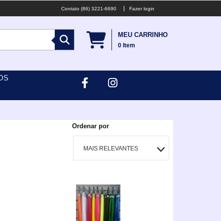
(86) 3221-6690
Fazer login
MEU CARRINHO
0
Item
OS
Ordenar por
MAIS RELEVANTES
MAIS VENDIDOS
MENOR PREÇO