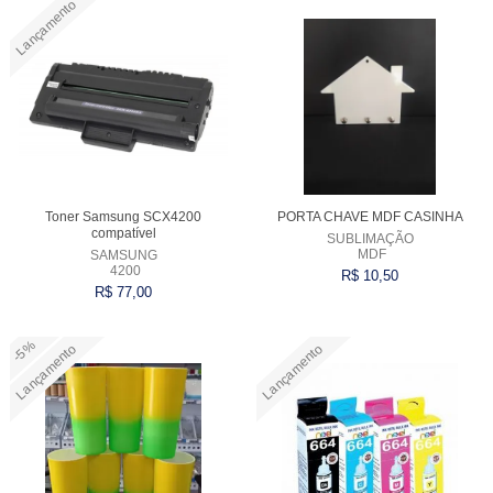
Lançamento
Comprar
Comprar
Toner Samsung SCX4200
PORTA CHAVE MDF CASINHA
compatível
SUBLIMAÇÃO
MDF
SAMSUNG
4200
R$ 10,50
R$ 77,00
-5%
Lançamento
Lançamento
Comprar
Comprar