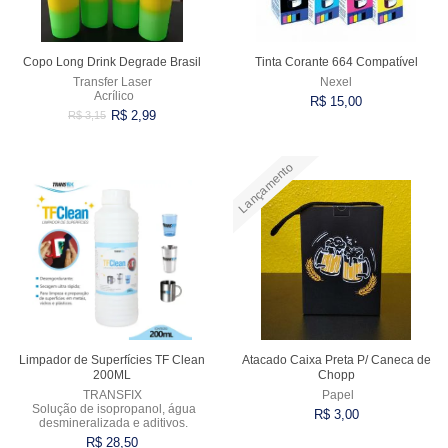
Copo Long Drink Degrade Brasil
Tinta Corante 664 Compatível
Transfer Laser
Nexel
Acrílico
R$ 15,00
R$ 2,99
R$ 3,15
Lançamento
Comprar
Comprar
Limpador de Superfícies TF Clean
Atacado Caixa Preta P/ Caneca de
200ML
Chopp
TRANSFIX
Papel
Solução de isopropanol, água
R$ 3,00
desmineralizada e aditivos.
R$ 28,50