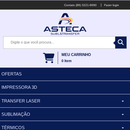
(86) 3221-6690
Fazer login
MEU CARRINHO
0
Item
OFERTAS
IMPRESSORA 3D
TRANSFER LASER
SUBLIMAÇÃO
CANECA ALUMINIO
TÉRMICOS
XÍCARA
BALDES