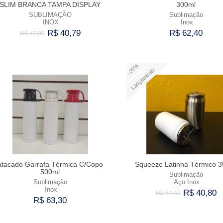
SLIM BRANCA TAMPA DISPLAY
300ml
SUBLIMAÇÃO
Sublimação
INOX
Inox
R$ 40,79
R$ 62,40
R$ 72,00
Comprar
Comprar
-25%
Lançamento
atacado Garrafa Térmica C/Copo
Squeeze Latinha Térmico 
500ml
Sublimação
Sublimação
Aço Inox
Inox
R$ 40,80
R$ 54,40
R$ 63,30