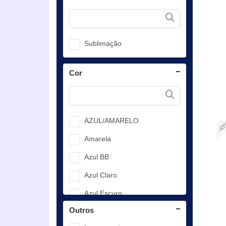
Sublimação
Cor
AZUL/AMARELO
-4
Amarela
Azul BB
Azul Claro
Azul Escuro
Outros
Branco