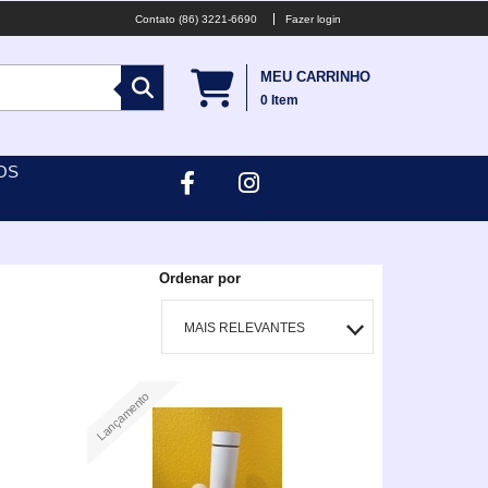
(86) 3221-6690
Fazer login
MEU CARRINHO
0
Item
OS
Ordenar por
MAIS RELEVANTES
MAIS VENDIDOS
Lançamento
MENOR PREÇO