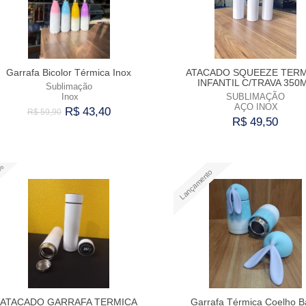
Garrafa Bicolor Térmica Inox
ATACADO SQUEEZE TER
INFANTIL C/TRAVA 350
Sublimação
Inox
SUBLIMAÇÃO
AÇO INOX
R$ 43,40
R$ 59,90
R$ 49,50
Comprar
Comprar
3%
Lançamento
ATACADO GARRAFA TERMICA
Garrafa Térmica Coelho B