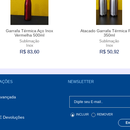
Garrafa Térmica Aço Inox
Atacado Garrafa Térmica 
Vermelha 500ml
350ml
Sublimação
Sublimação
Inox
Inox
R$ 83,60
R$ 50,92
Comprar
Esgotado
AÇÕES
NEWSLETTER
Avançada
INCLUIR
REMOVER
E Devoluções
En