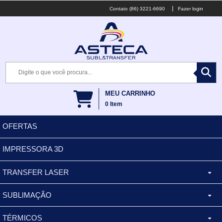
(86) 3221-6690
Fazer login
MEU CARRINHO
0
Item
OFERTAS
IMPRESSORA 3D
TRANSFER LASER
SUBLIMAÇÃO
CANECA ALUMINIO
TÉRMICOS
XÍCARA
BALDES