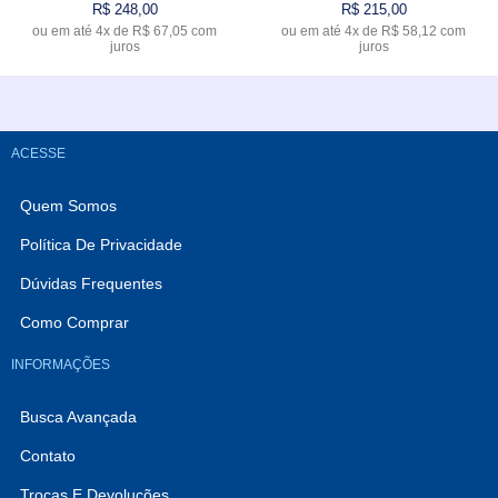
R$ 248,00
R$ 215,00
ou em até
4x
de
R$ 67,05
com
ou em até
4x
de
R$ 58,12
com
VARIADOS
juros
juros
Comprar
Esgotado
ACESSE
Quem Somos
Política De Privacidade
Dúvidas Frequentes
Como Comprar
INFORMAÇÕES
Busca Avançada
Contato
Trocas E Devoluções