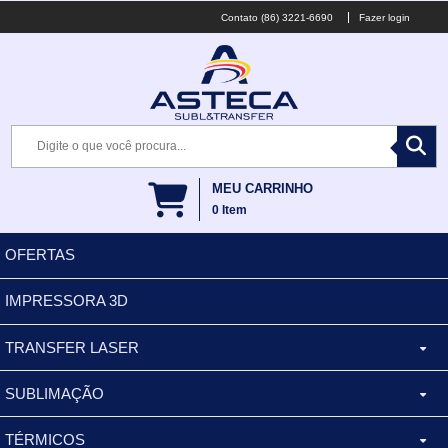
(86) 3221-6690
Fazer login
MEU CARRINHO
0
Item
OFERTAS
IMPRESSORA 3D
TRANSFER LASER
SUBLIMAÇÃO
CANECA ALUMINIO
TÉRMICOS
XÍCARA
BALDES