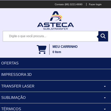
(86) 3221-6690
Fazer login
MEU CARRINHO
0
Item
OFERTAS
IMPRESSORA 3D
TRANSFER LASER
SUBLIMAÇÃO
CANECA ALUMINIO
TÉRMICOS
XÍCARA
BALDES