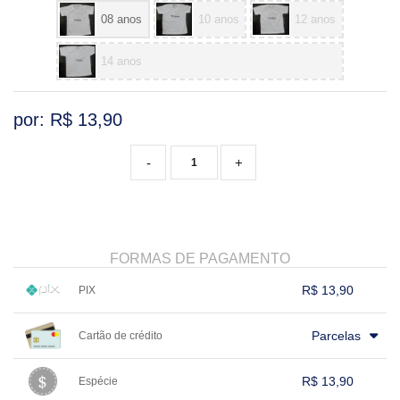
08 anos
10 anos
12 anos
14 anos
por: R$
13,90
-
+
FORMAS DE PAGAMENTO
R$ 13,90
PIX
1x sem juros de R$ 13,90
.
.
.
.
.
Parcelas
Cartão de crédito
.
.
.
.
.
.
.
.
.
.
.
.
.
.
.
.
R$ 13,90
Espécie
.