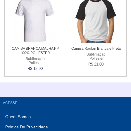
CAMISA BRANCA MALHA PP
Camisa Raglan Branca e Preta
100% POLIESTER
Sublimação
Poliéster
Sublimação
Poliéster
R$ 21,00
R$ 13,90
Comprar
Esgotado
ACESSE
Quem Somos
Política De Privacidade