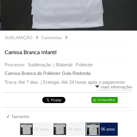
VARIADOS
SUBLIMAÇÃO
Camisetas
Camisa Branca Infantil
Processo: Sublimação |
Material: Poliéster
Camisa Branca de Poliéster Gola Redonda
Troca: Até 7 dias |
Entrega: Até 24 horas após o pagamento
mais informações
Compartilhar
√
Tamanho
02 anos
04 anos
06 anos