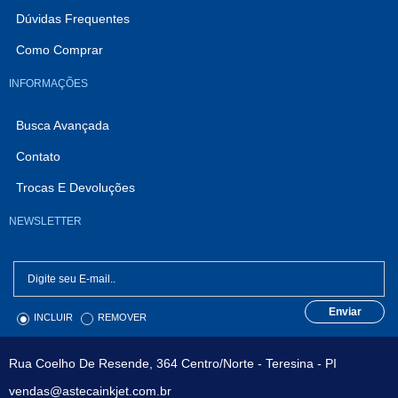
Dúvidas Frequentes
Como Comprar
INFORMAÇÕES
Busca Avançada
Contato
Trocas E Devoluções
NEWSLETTER
Enviar
INCLUIR
REMOVER
Rua Coelho De Resende, 364 Centro/Norte - Teresina - PI
vendas@astecainkjet.com.br