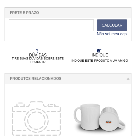
1x sem juros de R$ 13,90
.
.
.
.
.
.
.
.
.
.
.
FRETE E PRAZO
CALCULAR
Não sei meu cep
DÚVIDAS
INDIQUE
TIRE SUAS DÚVIDAS SOBRE ESTE
INDIQUE ESTE PRODUTO A UM AMIGO
PRODUTO
PRODUTOS RELACIONADOS