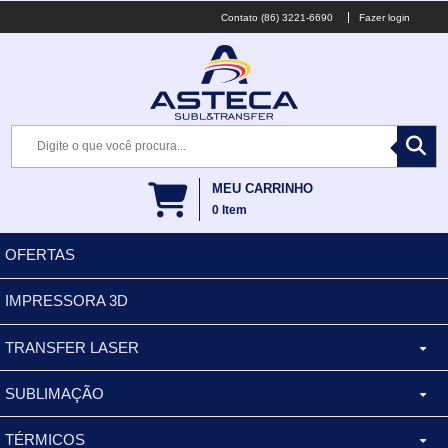
(86) 3221-6690
Fazer login
MEU CARRINHO
0
Item
OFERTAS
IMPRESSORA 3D
TRANSFER LASER
SUBLIMAÇÃO
CANECA ALUMINIO
TÉRMICOS
XÍCARA
BALDES