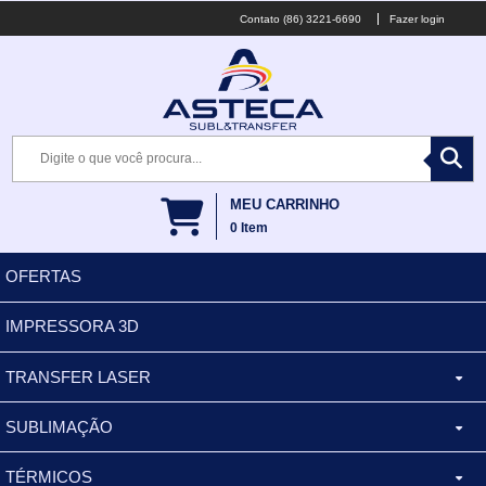
(86) 3221-6690
Fazer login
MEU CARRINHO
0
Item
OFERTAS
IMPRESSORA 3D
TRANSFER LASER
SUBLIMAÇÃO
CANECA ALUMINIO
TÉRMICOS
XÍCARA
BALDES