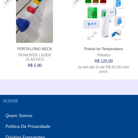
PORTA LONG NECK
Pistola de Temperatura
TRANSFER LASER
Plástico
PLÁSTICO
R$ 120,00
R$ 5,90
ou em até
2x
de
R$ 63,00
com
juros
Comprar
Comprar
ACESSE
Quem Somos
Política De Privacidade
Dúvidas Frequentes