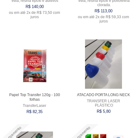
etila, resina epóxi e aditivos
etila, resina epóxi e poliolefina
clorada.
R$ 140,00
VARIADOS
R$ 113,00
ou em até
2x
de
R$ 73,50
com
juros
ou em até
2x
de
R$ 59,33
com
juros
Comprar
Comprar
Papel Top Transfer 120g - 100
ATACADO PORTA LONG NECK
folhas
TRANSFER LASER
PLÁSTICO
TransferLaser
R$ 5,80
R$ 82,35
Lançamento
Lançamento
Comprar
Comprar