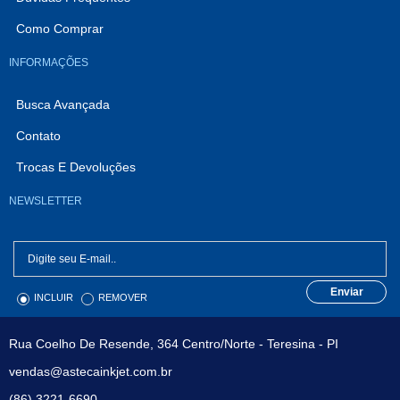
Como Comprar
INFORMAÇÕES
Busca Avançada
Contato
Trocas E Devoluções
NEWSLETTER
Enviar
INCLUIR
REMOVER
Rua Coelho De Resende, 364 Centro/Norte - Teresina - PI
vendas@astecainkjet.com.br
(86) 3221-6690