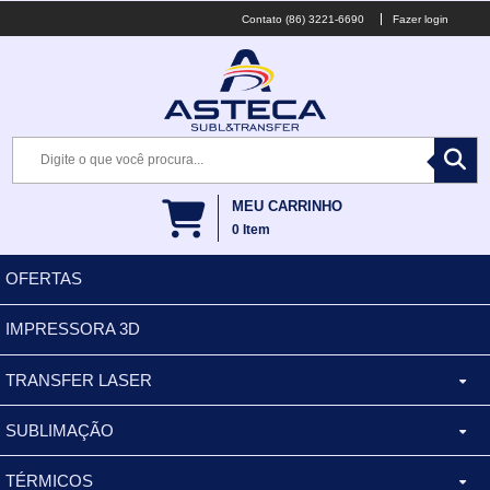
(86) 3221-6690
Fazer login
MEU CARRINHO
0
Item
OFERTAS
IMPRESSORA 3D
TRANSFER LASER
SUBLIMAÇÃO
CANECA ALUMINIO
TÉRMICOS
XÍCARA
BALDES