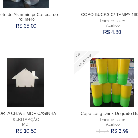
lote de Alumínio p/ Caneca de
COPO BUCKS C/ TAMPA 48
Polímero
Transfer Laser
R$ 35,00
Acrílico
R$ 4,80
Comprar
Comprar
-5%
Lançamento
ORTA CHAVE MDF CASINHA
Copo Long Drink Degrade Bra
SUBLIMAÇÃO
Transfer Laser
MDF
Acrílico
R$ 10,50
R$ 2,99
R$ 3,15