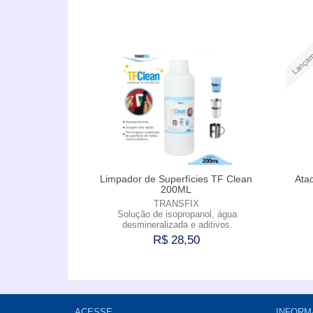
Comprar
Lançam
Limpador de Superfícies TF Clean
Ata
200ML
TRANSFIX
Solução de isopropanol, água
desmineralizada e aditivos.
R$ 28,50
Comprar
ACESSE
INFORM