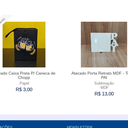
Comprar
Comprar
ento
cado Caixa Preta P/ Caneca de
Atacado Porta Retrato MDF - 
Chopp
PAI
Papel
Sublimação
MDF
R$ 3,00
R$ 13,00
Comprar
Comprar
AÇÕES
NEWSLETTER