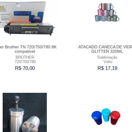
er Brother TN 720/750/780 8K
ATACADO CANECA DE VID
compatível
GLITTER 320ML
BROTHER
Sublimação
720/750/780
Vidro
R$ 70,00
R$ 17,19
Comprar
Comprar