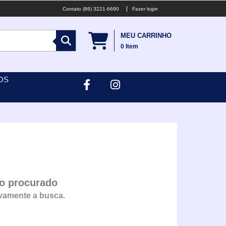
(86) 3221-6690
Fazer login
MEU CARRINHO
0
Item
OS
mo procurado
ovamente a busca.