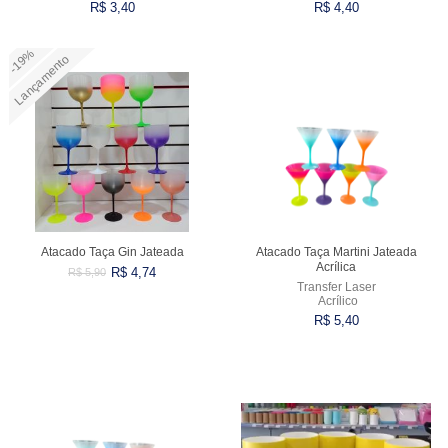
R$ 3,40
R$ 4,40
VARIADOS
-19%
Lançamento
Comprar
Comprar
Atacado Taça Gin Jateada
Atacado Taça Martini Jateada
Acrílica
R$ 4,74
R$ 5,90
Transfer Laser
Acrílico
R$ 5,40
Comprar
Comprar