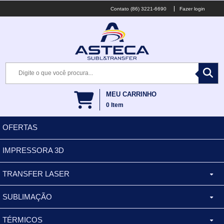
(86) 3221-6690
Fazer login
MEU CARRINHO
0
Item
OFERTAS
IMPRESSORA 3D
TRANSFER LASER
SUBLIMAÇÃO
CANECA ALUMINIO
TÉRMICOS
XÍCARA
BALDES