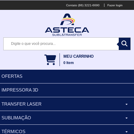
(86) 3221-6690
Fazer login
MEU CARRINHO
0
Item
OFERTAS
IMPRESSORA 3D
TRANSFER LASER
SUBLIMAÇÃO
CANECA ALUMINIO
TÉRMICOS
XÍCARA
BALDES