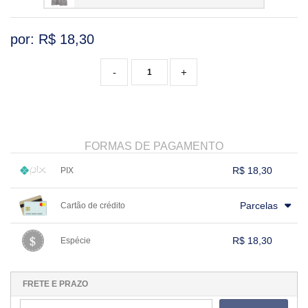
por: R$
18,30
-
+
FORMAS DE PAGAMENTO
R$ 18,30
PIX
1x sem juros de R$ 18,30
.
.
.
.
.
Parcelas
Cartão de crédito
.
.
.
.
.
.
.
.
.
.
.
.
.
.
.
.
R$ 18,30
Espécie
.
1x sem juros de R$ 18,30
.
.
.
.
.
.
.
.
.
.
.
FRETE E PRAZO