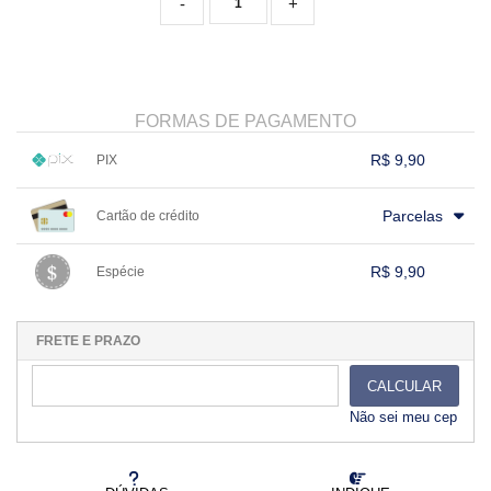
-
+
FORMAS DE PAGAMENTO
R$ 9,90
PIX
1x sem juros de R$ 9,90
.
.
.
.
.
Parcelas
Cartão de crédito
.
.
.
.
.
.
.
.
.
.
.
.
.
.
.
.
R$ 9,90
Espécie
.
1x sem juros de R$ 9,90
.
.
.
.
.
.
.
.
.
.
.
FRETE E PRAZO
CALCULAR
Não sei meu cep