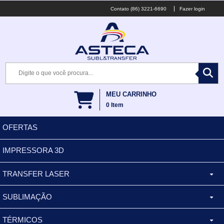
(86) 3221-6690
Fazer login
MEU CARRINHO
0
Item
OFERTAS
IMPRESSORA 3D
TRANSFER LASER
SUBLIMAÇÃO
CANECA ALUMINIO
TÉRMICOS
XÍCARA
BALDES