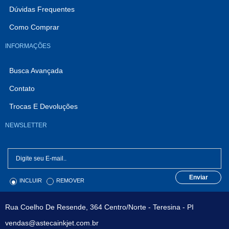
Dúvidas Frequentes
Como Comprar
INFORMAÇÕES
Busca Avançada
Contato
Trocas E Devoluções
NEWSLETTER
Enviar
INCLUIR
REMOVER
Rua Coelho De Resende, 364 Centro/Norte - Teresina - PI
vendas@astecainkjet.com.br