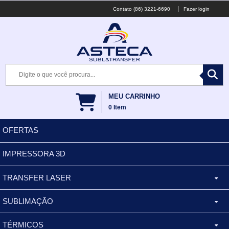
(86) 3221-6690
Fazer login
MEU CARRINHO
0
Item
OFERTAS
IMPRESSORA 3D
TRANSFER LASER
SUBLIMAÇÃO
CANECA ALUMINIO
TÉRMICOS
XÍCARA
BALDES