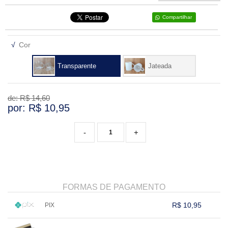
VARIADOS
Compartilhar
√
Cor
Transparente
Jateada
de: R$
14,60
por: R$
10,95
-
+
FORMAS DE PAGAMENTO
R$ 10,95
PIX
1x sem juros de R$ 10,95
.
.
.