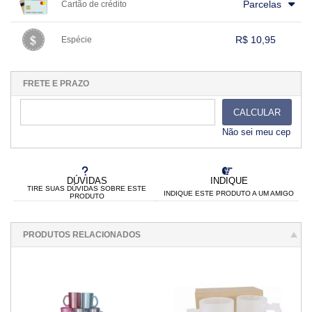
.
.
Parcelas
Cartão de crédito
.
.
.
.
.
.
.
.
.
.
.
.
.
.
.
.
R$ 10,95
Espécie
.
1x sem juros de R$ 10,95
.
.
.
.
.
.
.
.
.
.
.
FRETE E PRAZO
CALCULAR
Não sei meu cep
DÚVIDAS
INDIQUE
TIRE SUAS DÚVIDAS SOBRE ESTE
INDIQUE ESTE PRODUTO A UM AMIGO
PRODUTO
PRODUTOS RELACIONADOS