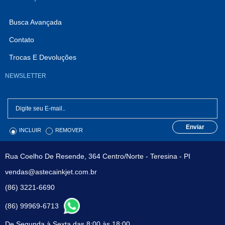
Busca Avançada
Contato
Trocas E Devoluções
NEWSLETTER
Enviar
INCLUIR
REMOVER
Rua Coelho De Resende, 364 Centro/Norte - Teresina - PI
vendas@astecainkjet.com.br
(86) 3221-6690
(86) 99969-6713
De Segunda à Sexta das 8:00 às 18:00