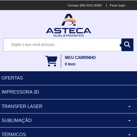
(86) 3221-6690
Fazer login
MEU CARRINHO
0
Item
OFERTAS
IMPRESSORA 3D
TRANSFER LASER
SUBLIMAÇÃO
CANECA ALUMINIO
TÉRMICOS
XÍCARA
BALDES