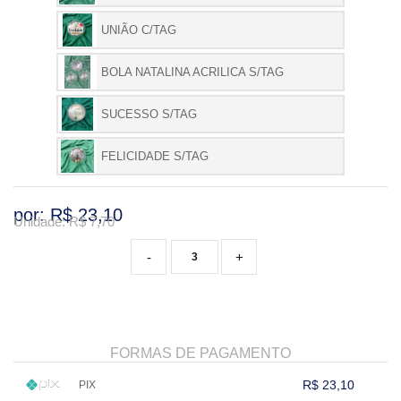
UNIÃO C/TAG
BOLA NATALINA ACRILICA S/TAG
SUCESSO S/TAG
FELICIDADE S/TAG
por: R$
23,10
Unidade: R$
7,70
-
+
FORMAS DE PAGAMENTO
R$ 23,10
PIX