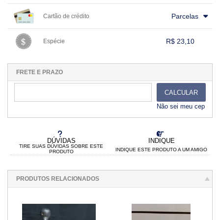
1x sem juros de R$ 23,10
.
.
.
.
.
Parcelas
Cartão de crédito
.
.
.
.
.
.
.
.
.
.
.
.
.
.
.
.
R$ 23,10
Espécie
.
1x sem juros de R$ 23,10
.
.
.
.
.
.
.
.
.
.
.
FRETE E PRAZO
CALCULAR
Não sei meu cep
DÚVIDAS
INDIQUE
TIRE SUAS DÚVIDAS SOBRE ESTE
INDIQUE ESTE PRODUTO A UM AMIGO
PRODUTO
PRODUTOS RELACIONADOS