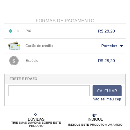
FORMAS DE PAGAMENTO
R$ 28,20
PIX
1x sem juros de R$ 28,20
.
.
.
.
.
Parcelas
Cartão de crédito
.
.
.
.
.
.
.
.
.
.
.
.
.
.
.
.
R$ 28,20
Espécie
.
1x sem juros de R$ 28,20
.
.
.
.
.
.
.
.
.
.
.
FRETE E PRAZO
CALCULAR
Não sei meu cep
DÚVIDAS
INDIQUE
TIRE SUAS DÚVIDAS SOBRE ESTE
INDIQUE ESTE PRODUTO A UM AMIGO
PRODUTO