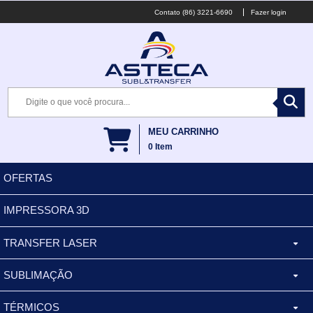
(86) 3221-6690
Fazer login
MEU CARRINHO
0
Item
OFERTAS
IMPRESSORA 3D
TRANSFER LASER
SUBLIMAÇÃO
CANECA ALUMINIO
TÉRMICOS
XÍCARA
BALDES