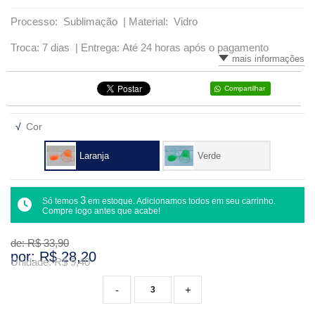
Processo: Sublimação |
Material: Vidro
VARIADOS
Troca: 7 dias |
Entrega: Até 24 horas após o pagamento
mais informações
Compartilhar
√
Cor
Laranja
Verde
3
Só temos
em estoque. Adicionamos todos em seu carrinho.
Compre logo antes que acabe!
de: R$
33,90
por: R$
28,20
Unidade: R$
9,40
-
+