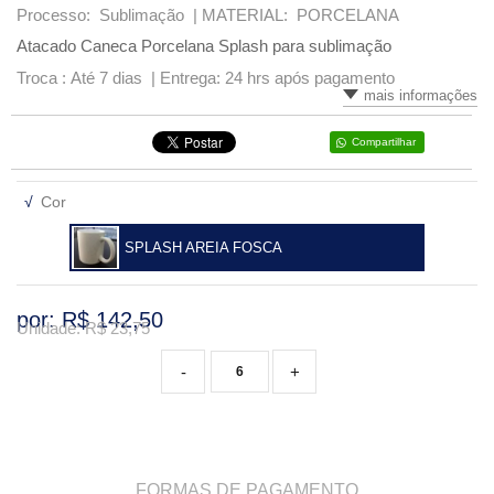
Processo: Sublimação |
MATERIAL: PORCELANA
VARIADOS
Atacado Caneca Porcelana Splash para sublimação
Troca : Até 7 dias |
Entrega: 24 hrs após pagamento
mais informações
Compartilhar
√
Cor
SPLASH AREIA FOSCA
por: R$
142,50
Unidade: R$
23,75
-
+
FORMAS DE PAGAMENTO