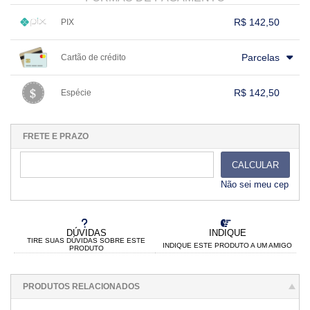
R$ 142,50
PIX
1x sem juros de R$ 142,50
.
.
.
.
.
Parcelas
Cartão de crédito
.
.
.
.
.
.
.
.
.
.
.
.
.
.
.
.
R$ 142,50
Espécie
.
1x sem juros de R$ 142,50
.
.
.
.
.
.
.
.
.
.
.
FRETE E PRAZO
CALCULAR
Não sei meu cep
DÚVIDAS
INDIQUE
TIRE SUAS DÚVIDAS SOBRE ESTE
INDIQUE ESTE PRODUTO A UM AMIGO
PRODUTO
PRODUTOS RELACIONADOS