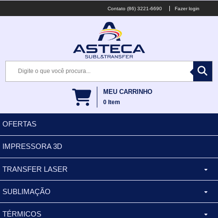
(86) 3221-6690
Fazer login
MEU CARRINHO
0
Item
OFERTAS
IMPRESSORA 3D
TRANSFER LASER
SUBLIMAÇÃO
CANECA ALUMINIO
TÉRMICOS
XÍCARA
BALDES