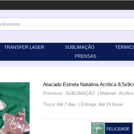
TRANSFER LASER
SUBLIMAÇÃO
TÉRMIC
PRENSAS
Atacado Estrela Natalina Acrilica 8,5
Processo: SUBLIMAÇÃO |
Material: Acrílico
Troca: Até 7 dias |
Entrega: Até 24 horas
FELICIDADE