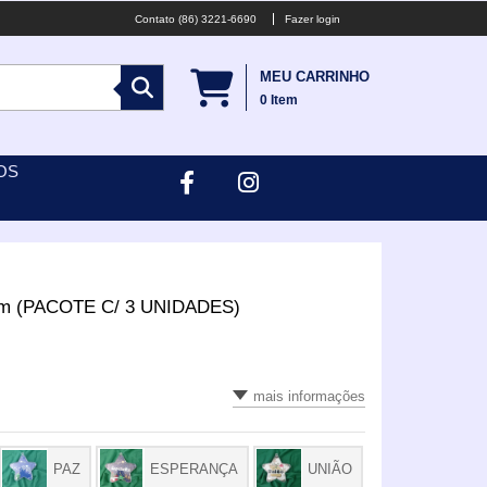
(86) 3221-6690
Fazer login
MEU CARRINHO
0
Item
OS
x9cm (PACOTE C/ 3 UNIDADES)
mais informações
PAZ
ESPERANÇA
UNIÃO