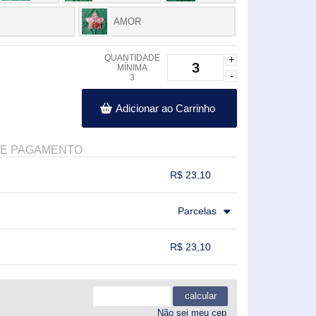
AMOR
QUANTIDADE
+
MÍNIMA
-
3
Adicionar ao Carrinho
DE PAGAMENTO
R$ 23,10
.
.
.
.
Parcelas
.
.
.
R$ 23,10
.
.
.
.
calcular
Não sei meu cep