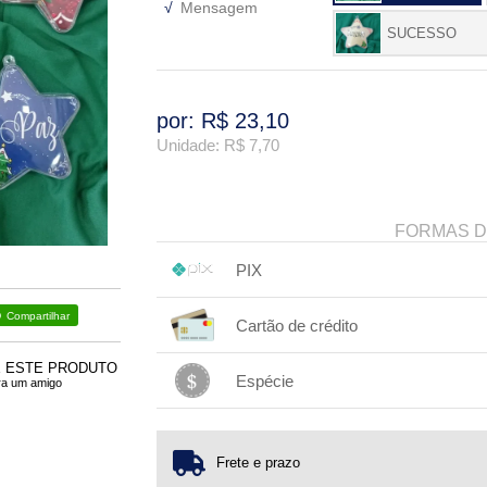
√
Mensagem
SUCESSO
por: R$
23,10
Unidade: R$
7,70
FORMAS 
PIX
1x sem juros de R$ 23,10
.
.
.
Compartilhar
.
Cartão de crédito
.
.
.
.
.
.
.
E ESTE PRODUTO
.
.
.
.
Espécie
ra um amigo
1x sem juros de R$ 23,10
.
.
.
.
.
.
.
Frete e prazo