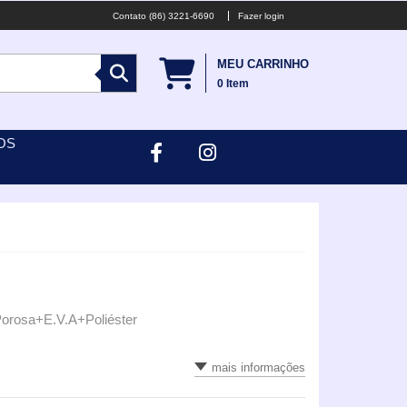
(86) 3221-6690
Fazer login
MEU CARRINHO
0
Item
OS
Porosa+E.V.A+Poliéster
mais informações