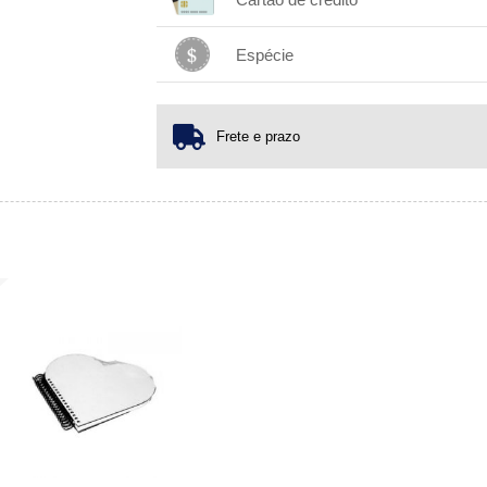
.
.
.
.
.
.
.
.
.
.
Espécie
1x sem juros de R$ 84,30
.
.
.
.
.
.
.
Frete e prazo