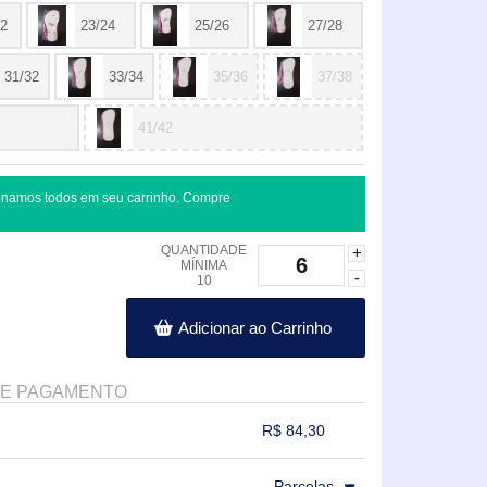
22
23/24
25/26
27/28
31/32
33/34
35/36
37/38
41/42
onamos todos em seu carrinho. Compre
QUANTIDADE
+
MÍNIMA
-
10
Adicionar ao Carrinho
DE PAGAMENTO
R$ 84,30
.
.
.
.
Parcelas