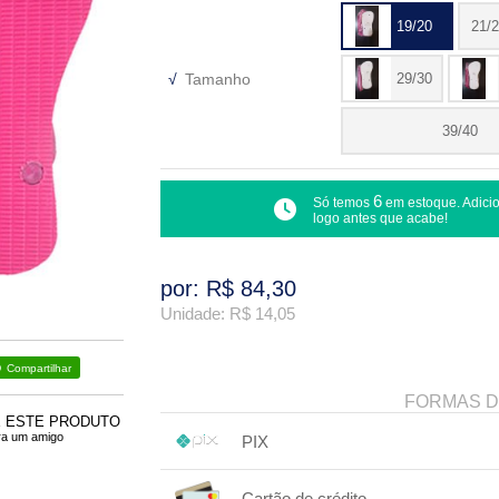
19/20
21/
√
Tamanho
29/30
39/40
6
Só temos
em estoque. Adici
logo antes que acabe!
por: R$
84,30
Unidade: R$
14,05
Compartilhar
FORMAS 
E ESTE PRODUTO
ra um amigo
PIX
1x sem juros de R$ 84,30
.
.
.
.
Cartão de crédito
.