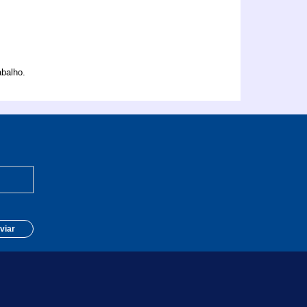
abalho.
viar