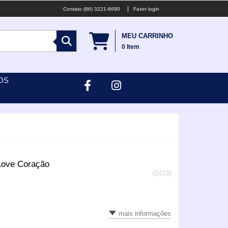
(86) 3221-6690
Fazer login
MEU CARRINHO
0
Item
OS
Love Coração
(2433)
mais informações