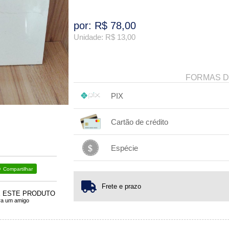
por: R$
78,00
Unidade: R$
13,00
FORMAS 
PIX
1x sem juros de R$ 78,00
.
.
.
.
Cartão de crédito
.
.
.
.
.
.
.
.
.
.
.
Espécie
1x sem juros de R$ 78,00
.
.
.
Compartilhar
.
.
.
.
Frete e prazo
E ESTE PRODUTO
ra um amigo