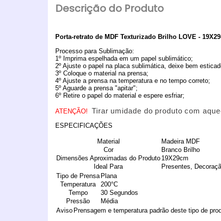
Descrição do Produto
Porta-retrato de MDF Texturizado Brilho LOVE - 19X2
Processo para Sublimação:
1º Imprima espelhada em um papel sublimático;
2º Ajuste o papel na placa sublimática, deixe bem estica
3º Coloque o material na prensa;
4º Ajuste a prensa na temperatura e no tempo correto;
5º Aguarde a prensa "apitar";
6º Retire o papel do material e espere esfriar;
Tirar umidade do produto com aqu
ATENÇÃO!
ESPECIFICAÇÕES
Material
Madeira MDF
Cor
Branco Brilho
Dimensões Aproximadas do Produto
19X29cm
Ideal Para
Presentes, Decoraç
Tipo de Prensa
Plana
Temperatura
200°C
Tempo
30 Segundos
Pressão
Média
Aviso
Prensagem e temperatura padrão deste tipo de prod