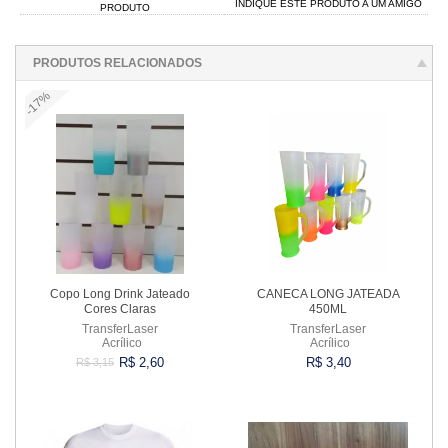
INDIQUE ESTE PRODUTO A UM AMIGO
PRODUTO
PRODUTOS RELACIONADOS
-17%
Copo Long Drink Jateado
CANECA LONG JATEADA
Cores Claras
450ML
TransferLaser
TransferLaser
Acrílico
Acrílico
R$ 2,60
R$ 3,40
R$ 3,15
Comprar
Comprar