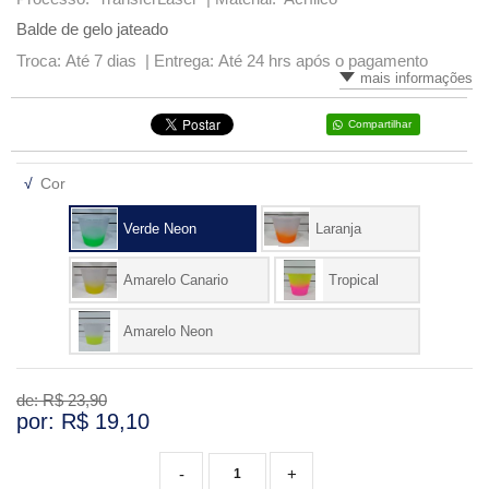
Balde de gelo jateado
VARIADOS
Troca: Até 7 dias |
Entrega: Até 24 hrs após o pagamento
mais informações
Compartilhar
√
Cor
Verde Neon
Laranja
Amarelo Canario
Tropical
Amarelo Neon
de: R$
23,90
por: R$
19,10
-
+