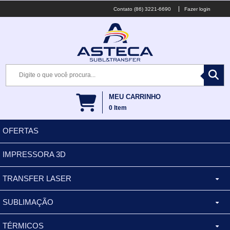
(86) 3221-6690
Fazer login
MEU CARRINHO
0
Item
OFERTAS
IMPRESSORA 3D
TRANSFER LASER
SUBLIMAÇÃO
CANECA ALUMINIO
TÉRMICOS
XÍCARA
BALDES