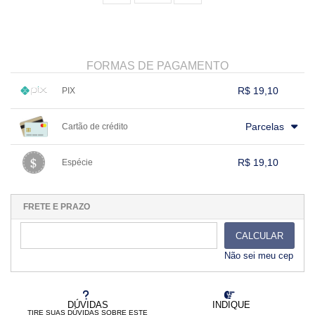
FORMAS DE PAGAMENTO
R$ 19,10
PIX
1x sem juros de R$ 19,10
.
.
.
.
.
Parcelas
Cartão de crédito
.
.
.
.
.
.
.
.
.
.
.
.
.
.
.
.
R$ 19,10
Espécie
.
1x sem juros de R$ 19,10
.
.
.
.
.
.
.
.
.
.
.
FRETE E PRAZO
CALCULAR
Não sei meu cep
DÚVIDAS
INDIQUE
TIRE SUAS DÚVIDAS SOBRE ESTE