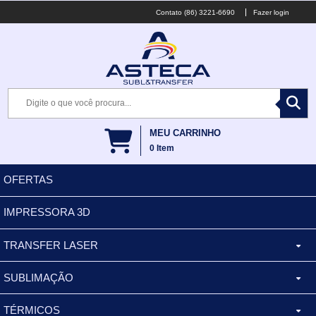
(86) 3221-6690
Fazer login
MEU CARRINHO
0
Item
OFERTAS
IMPRESSORA 3D
TRANSFER LASER
SUBLIMAÇÃO
CANECA ALUMINIO
TÉRMICOS
XÍCARA
BALDES