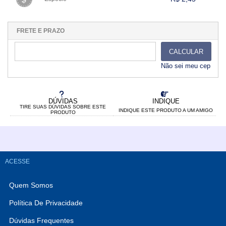
.
1x sem juros de R$ 2,45
.
.
.
.
.
.
.
.
.
.
.
FRETE E PRAZO
CALCULAR
Não sei meu cep
DÚVIDAS
INDIQUE
TIRE SUAS DÚVIDAS SOBRE ESTE
INDIQUE ESTE PRODUTO A UM AMIGO
PRODUTO
ACESSE
Quem Somos
Política De Privacidade
Dúvidas Frequentes