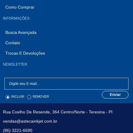
Como Comprar
INFORMAÇÕES
Busca Avançada
Contato
Trocas E Devoluções
NEWSLETTER
Enviar
INCLUIR
REMOVER
Rua Coelho De Resende, 364 Centro/Norte - Teresina - PI
vendas@astecainkjet.com.br
(86) 3221-6690