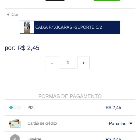
√
Cor
CAIXA P/ XICARAS -SUPORTE C/2
por: R$
2,45
-
+
FORMAS DE PAGAMENTO
R$ 2,45
PIX
1x sem juros de R$ 2,45
.
.
.
.
.
Parcelas
Cartão de crédito
.
.
.
.
.
.
.
.
.
.
.
.
.
.
.
.
R$ 2,45
Espécie