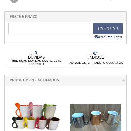
1x sem juros de R$ 17,10
.
.
.
.
.
.
.
.
.
.
.
FRETE E PRAZO
CALCULAR
Não sei meu cep
DÚVIDAS
INDIQUE
TIRE SUAS DÚVIDAS SOBRE ESTE
INDIQUE ESTE PRODUTO A UM AMIGO
PRODUTO
PRODUTOS RELACIONADOS