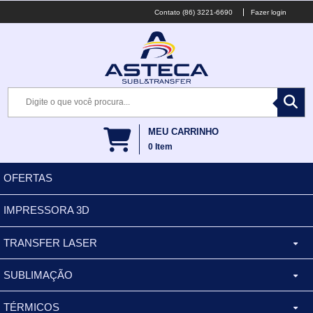
(86) 3221-6690
Fazer login
MEU CARRINHO
0
Item
OFERTAS
IMPRESSORA 3D
TRANSFER LASER
SUBLIMAÇÃO
CANECA ALUMINIO
TÉRMICOS
XÍCARA
BALDES