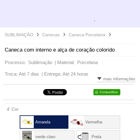
VARIADOS
SUBLIMAÇÃO
Canecas
Caneca Porcelana
Caneca com interno e alça de coração colorido
Processo: Sublimação |
Material: Porcelana
Troca: Até 7 dias |
Entrega: Até 24 horas
mais informações
Compartilhar
√
Cor
Amarela
Vermelha
verde claro
Preta