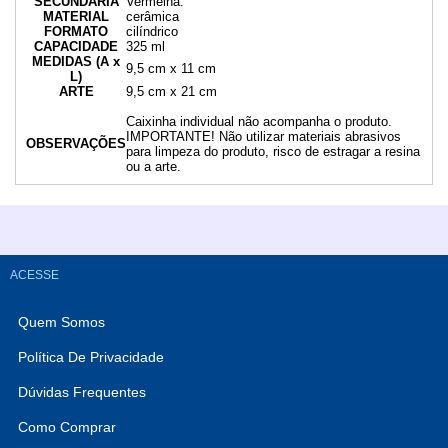
SECUNDÁRIA
Vermelha.
MATERIAL
cerâmica
FORMATO
cilíndrico
CAPACIDADE
325 ml
MEDIDAS (A x
9,5 cm x 11 cm
L)
ARTE
9,5 cm x 21 cm
Caixinha individual não acompanha o produto.
IMPORTANTE! Não utilizar materiais abrasivos
OBSERVAÇÕES
para limpeza do produto, risco de estragar a resina
ou a arte.
ACESSE
Quem Somos
Política De Privacidade
Dúvidas Frequentes
Como Comprar