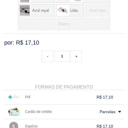
Azul royal
Lilás
Azul claro
Branco
por: R$
17,10
-
+
FORMAS DE PAGAMENTO
R$ 17,10
PIX
1x sem juros de R$ 17,10
.
.
.
.
.
Parcelas
Cartão de crédito
.
.
.
.
.
.
.
.
.
.
.
.
.
.
.
.
R$ 17,10
Espécie
.