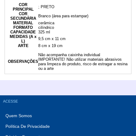
COR
; PRETO
PRINCIPAL
COR
Branco (área para estampar)
SECUNDÁRIA
MATERIAL
cerâmica
FORMATO
cilíndrico
CAPACIDADE
325 ml
MEDIDAS (A x
9,5 cm x 11 cm
L)
ARTE
8 cm x 19 cm
Não acompanha caixinha individual
IMPORTANTE! Não utilizar materiais abrasivos
OBSERVAÇÕES
para limpeza do produto, risco de estragar a resina
ou a arte
ACESSE
Quem Somos
Política De Privacidade