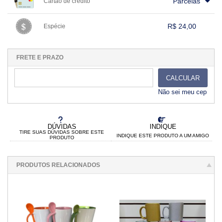
.
Parcelas
Cartão de crédito
.
.
.
.
.
.
.
.
.
.
.
.
.
.
.
.
R$ 24,00
Espécie
.
1x sem juros de R$ 24,00
.
.
.
.
.
.
.
.
.
.
.
FRETE E PRAZO
CALCULAR
Não sei meu cep
DÚVIDAS
INDIQUE
TIRE SUAS DÚVIDAS SOBRE ESTE
INDIQUE ESTE PRODUTO A UM AMIGO
PRODUTO
PRODUTOS RELACIONADOS