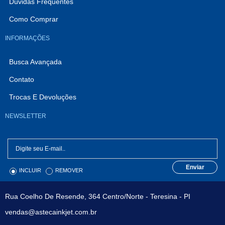
Dúvidas Frequentes
Como Comprar
INFORMAÇÕES
Busca Avançada
Contato
Trocas E Devoluções
NEWSLETTER
Enviar
INCLUIR
REMOVER
Rua Coelho De Resende, 364 Centro/Norte - Teresina - PI
vendas@astecainkjet.com.br