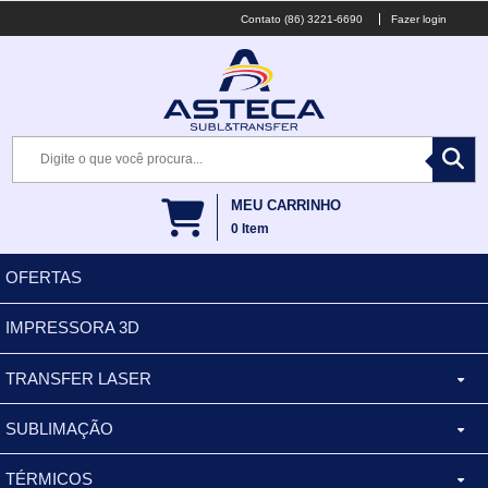
(86) 3221-6690
Fazer login
MEU CARRINHO
0
Item
OFERTAS
IMPRESSORA 3D
TRANSFER LASER
SUBLIMAÇÃO
CANECA ALUMINIO
TÉRMICOS
XÍCARA
BALDES