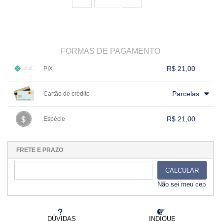
FORMAS DE PAGAMENTO
R$ 21,00
PIX
1x sem juros de R$ 21,00
.
.
.
.
.
Parcelas
Cartão de crédito
.
.
.
.
.
.
.
.
.
.
.
.
.
.
.
.
R$ 21,00
Espécie
.
1x sem juros de R$ 21,00
.
.
.
.
.
.
.
.
.
.
.
FRETE E PRAZO
CALCULAR
Não sei meu cep
DÚVIDAS
INDIQUE