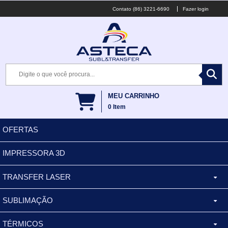
(86) 3221-6690
Fazer login
MEU CARRINHO
0
Item
OFERTAS
IMPRESSORA 3D
TRANSFER LASER
SUBLIMAÇÃO
CANECA ALUMINIO
TÉRMICOS
XÍCARA
BALDES