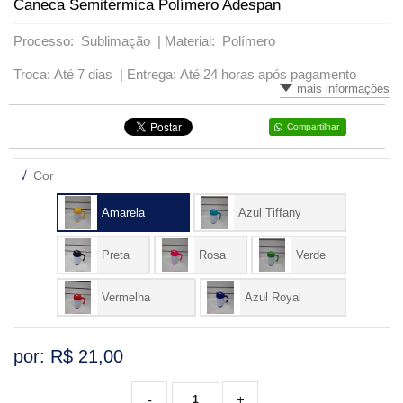
Caneca Semitérmica Polímero Adespan
VARIADOS
Processo: Sublimação |
Material: Polímero
Troca: Até 7 dias |
Entrega: Até 24 horas após pagamento
mais informações
Compartilhar
√
Cor
Amarela
Azul Tiffany
Preta
Rosa
Verde
Vermelha
Azul Royal
por: R$
21,00
-
+