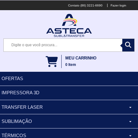
(86) 3221-6690
Fazer login
MEU CARRINHO
0
Item
OFERTAS
IMPRESSORA 3D
TRANSFER LASER
SUBLIMAÇÃO
CANECA ALUMINIO
TÉRMICOS
XÍCARA
BALDES