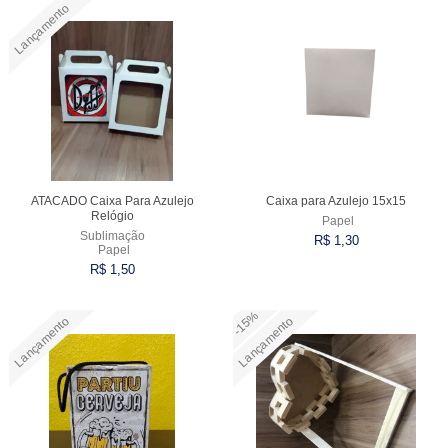
Lançamento
Comprar
Comprar
ATACADO Caixa Para Azulejo
Caixa para Azulejo 15x15
Relógio
Papel
Sublimação
R$ 1,30
Papel
R$ 1,50
-15%
Lançamento
Lançamento
Comprar
Comprar