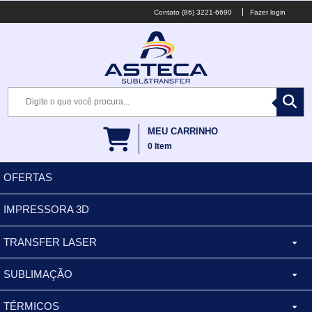
(86) 3221-6690
Fazer login
MEU CARRINHO
0
Item
OFERTAS
IMPRESSORA 3D
TRANSFER LASER
SUBLIMAÇÃO
CANECA ALUMINIO
TÉRMICOS
XÍCARA
BALDES