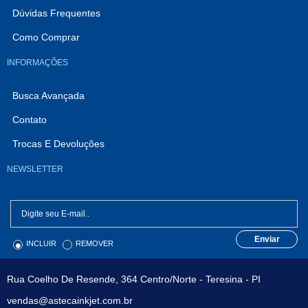
Dúvidas Frequentes
Como Comprar
INFORMAÇÕES
Busca Avançada
Contato
Trocas E Devoluções
NEWSLETTER
Enviar
INCLUIR
REMOVER
Rua Coelho De Resende, 364 Centro/Norte - Teresina - PI
vendas@astecainkjet.com.br