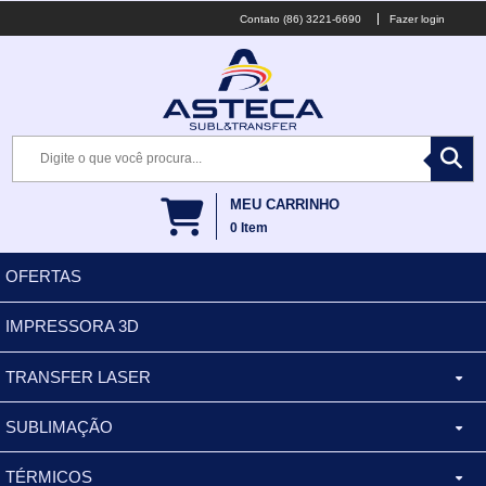
(86) 3221-6690
Fazer login
MEU CARRINHO
0
Item
OFERTAS
IMPRESSORA 3D
TRANSFER LASER
SUBLIMAÇÃO
CANECA ALUMINIO
TÉRMICOS
XÍCARA
BALDES