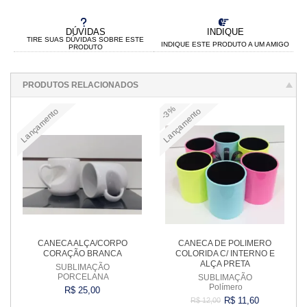
DÚVIDAS
INDIQUE
TIRE SUAS DÚVIDAS SOBRE ESTE
INDIQUE ESTE PRODUTO A UM AMIGO
PRODUTO
PRODUTOS RELACIONADOS
-3%
Lançamento
Lançamento
CANECA ALÇA/CORPO
CANECA DE POLIMERO
CORAÇÃO BRANCA
COLORIDA C/ INTERNO E
ALÇA PRETA
SUBLIMAÇÃO
PORCELANA
SUBLIMAÇÃO
Polímero
R$ 25,00
R$ 11,60
R$ 12,00