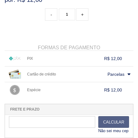
VARIADOS
-
+
FORMAS DE PAGAMENTO
R$ 12,00
PIX
1x sem juros de R$ 12,00
.
.
.
.
.
Parcelas
Cartão de crédito
.
.
.
.
.
.
.
.
.
.
.
.
.
.
.
.
R$ 12,00
Espécie
.
1x sem juros de R$ 12,00
.
.
.
.
.
.
.
.
.
.
.
FRETE E PRAZO
CALCULAR
Não sei meu cep