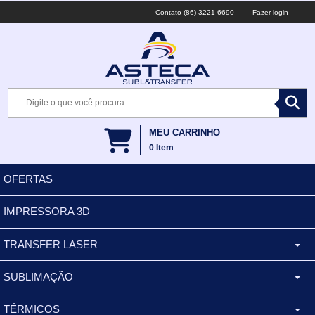
(86) 3221-6690
Fazer login
MEU CARRINHO
0
Item
OFERTAS
IMPRESSORA 3D
TRANSFER LASER
SUBLIMAÇÃO
CANECA ALUMINIO
TÉRMICOS
XÍCARA
BALDES