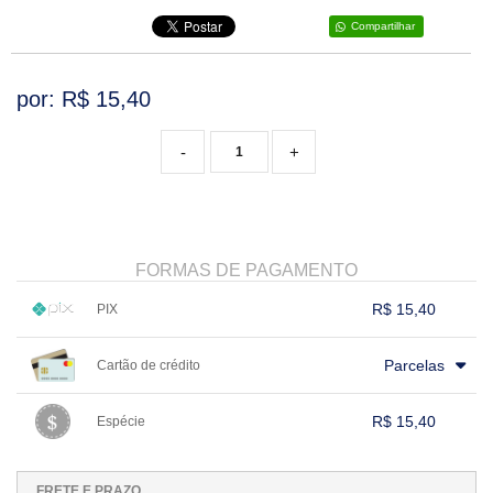
Compartilhar
por: R$
15,40
-
+
FORMAS DE PAGAMENTO
R$ 15,40
PIX
1x sem juros de R$ 15,40
.
.
.
.
.
Parcelas
Cartão de crédito
.
.
.
.
.
.
.
.
.
.
.
.
.
.
.
.
R$ 15,40
Espécie
.
1x sem juros de R$ 15,40
.
.
.
.
.
.
.
.
.
.
.
FRETE E PRAZO