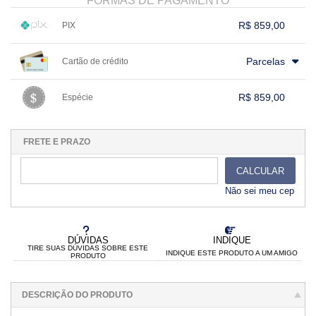
FORMAS DE PAGAMENTO
R$ 859,00
PIX
1x sem juros de R$ 859,00
.
.
.
.
.
Parcelas
Cartão de crédito
.
.
.
.
.
.
.
.
.
.
.
.
.
.
.
.
R$ 859,00
Espécie
.
1x sem juros de R$ 859,00
.
.
.
.
.
.
.
.
.
.
.
FRETE E PRAZO
CALCULAR
Não sei meu cep
DÚVIDAS
INDIQUE
TIRE SUAS DÚVIDAS SOBRE ESTE
INDIQUE ESTE PRODUTO A UM AMIGO
PRODUTO
DESCRIÇÃO DO PRODUTO