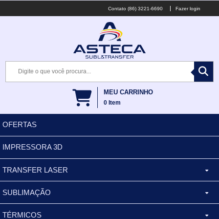
(86) 3221-6690
Fazer login
MEU CARRINHO
0
Item
OFERTAS
IMPRESSORA 3D
TRANSFER LASER
SUBLIMAÇÃO
CANECA ALUMINIO
TÉRMICOS
XÍCARA
BALDES