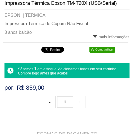
Impressora Térmica Epson TM-T20X (USB/Serial)
VARIADOS
EPSON |
TERMICA
Impressora Térmica de Cupom Não Fiscal
3 anos balcão
mais informações
Compartilhar
1
Só temos
em estoque. Adicionamos todos em seu carrinho.
Compre logo antes que acabe!
por: R$
859,00
-
+