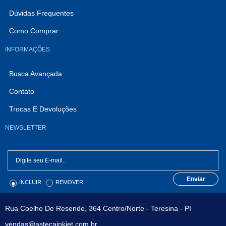
Dúvidas Frequentes
Como Comprar
INFORMAÇÕES
Busca Avançada
Contato
Trocas E Devoluções
NEWSLETTER
Enviar
INCLUIR
REMOVER
Rua Coelho De Resende, 364 Centro/Norte - Teresina - PI
vendas@astecainkjet.com.br