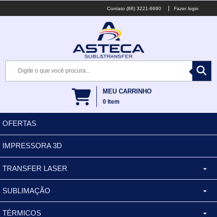
(86) 3221-6690
Fazer login
MEU CARRINHO
0
Item
OFERTAS
IMPRESSORA 3D
TRANSFER LASER
SUBLIMAÇÃO
CANECA ALUMINIO
TÉRMICOS
XÍCARA
BALDES