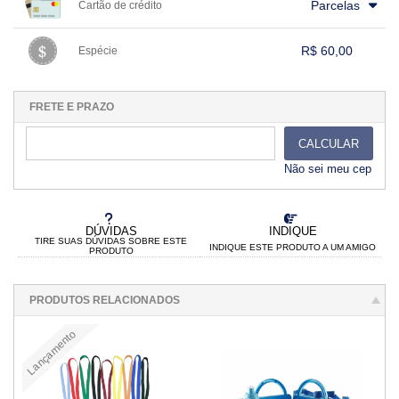
.
.
Parcelas
Cartão de crédito
.
.
.
.
.
.
.
.
.
.
.
.
.
.
.
.
R$ 60,00
Espécie
.
1x sem juros de R$ 60,00
.
.
.
.
.
.
.
.
.
.
.
FRETE E PRAZO
CALCULAR
Não sei meu cep
DÚVIDAS
INDIQUE
TIRE SUAS DÚVIDAS SOBRE ESTE
INDIQUE ESTE PRODUTO A UM AMIGO
PRODUTO
PRODUTOS RELACIONADOS
Lançamento