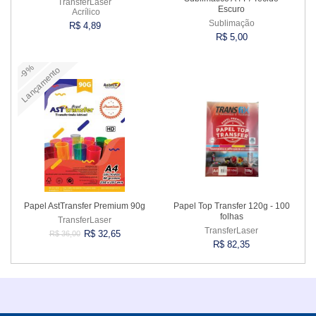
TransferLaser
Escuro
Acrílico
Sublimação
R$ 4,89
R$ 5,00
-9%
Lançamento
Comprar
Comprar
Papel AstTransfer Premium 90g
Papel Top Transfer 120g - 100
folhas
TransferLaser
TransferLaser
R$ 32,65
R$ 36,00
R$ 82,35
Comprar
Comprar