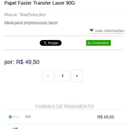
Papel Faster Transfer Laser 90G
VARIADOS
Marca: MaqSoluções
Ideal para impressoras laser
mais informações
Compartilhar
por: R$
49,50
-
+
FORMAS DE PAGAMENTO
R$ 49,50
PIX
1x sem juros de R$ 49,50
.
.