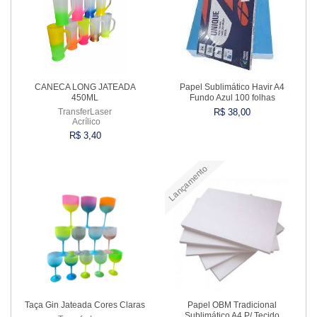
CANECA LONG JATEADA
Papel Sublimático Havir A4
450ML
Fundo Azul 100 folhas
TransferLaser
R$ 38,00
Acrílico
R$ 3,40
Lançamento
Comprar
Comprar
Taça Gin Jateada Cores Claras
Papel OBM Tradicional
Sublimático A4 P/ Tecido