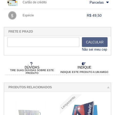
.
.
.
Parcelas
Cartão de crédito
.
.
.
.
.
.
.
.
.
.
.
.
.
.
.
.
R$ 49,50
Espécie
.
1x sem juros de R$ 49,50
.
.
.
.
.
.
.
.
.
.
.
FRETE E PRAZO
CALCULAR
Não sei meu cep
DÚVIDAS
INDIQUE
TIRE SUAS DÚVIDAS SOBRE ESTE
INDIQUE ESTE PRODUTO A UM AMIGO
PRODUTO
PRODUTOS RELACIONADOS
Lançamento