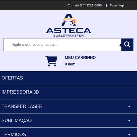
(86) 3221-6690
Fazer login
MEU CARRINHO
0
Item
OFERTAS
IMPRESSORA 3D
TRANSFER LASER
SUBLIMAÇÃO
CANECA ALUMINIO
TÉRMICOS
XÍCARA
BALDES