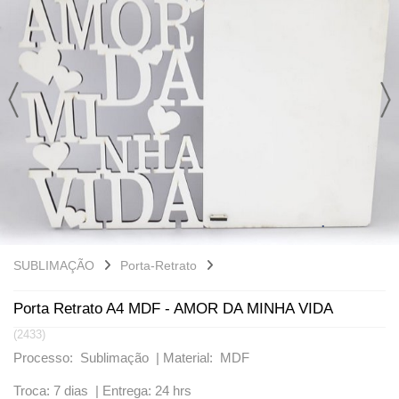
LÂMINA DE CORTE
LONGDRINKS
CAMISETAS
CANECA VIDRO
TAÇAS
FILME DE RECORTE
SQUEEZES
MOUSE PAD
CANECA PORCELANA
VARIADOS
BASE DE RECORTE
TAÇAS
PLACA DE ALUMÍNIO
JATEADOS
PLACA DE IMÃ
PORTA-RETRATO
PAPEL E TINTA
QUEBRA-CABEÇA
SUBLIMAÇÃO
Porta-Retrato
SQUEEZES
Porta Retrato A4 MDF - AMOR DA MINHA VIDA
(2433)
GARRAFAS TÉRMICAS
Processo: Sublimação |
Material: MDF
TIRANTES
Troca: 7 dias |
Entrega: 24 hrs