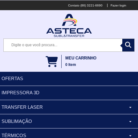
(86) 3221-6690
Fazer login
MEU CARRINHO
0
Item
OFERTAS
IMPRESSORA 3D
TRANSFER LASER
SUBLIMAÇÃO
CANECA ALUMINIO
TÉRMICOS
XÍCARA
BALDES