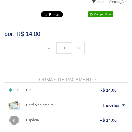
mais informações
VARIADOS
Compartilhar
por: R$
14,00
-
+
FORMAS DE PAGAMENTO
R$ 14,00
PIX
1x sem juros de R$ 14,00
.
.
.
.
.
Parcelas
Cartão de crédito
.
.
.
.
.
.
.
.
.
.
.
.
.
.
.
.
R$ 14,00
Espécie
.
1x sem juros de R$ 14,00
.
.