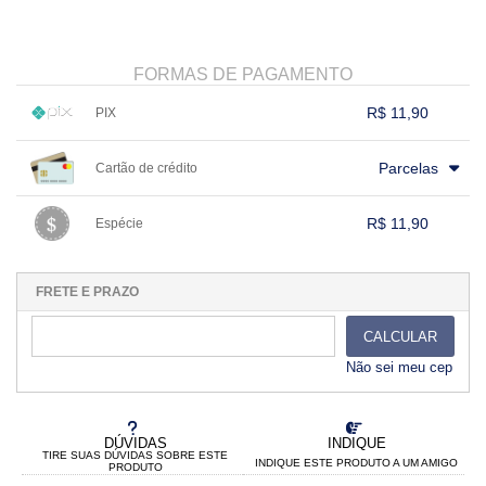
FORMAS DE PAGAMENTO
R$ 11,90
PIX
1x sem juros de R$ 11,90
.
.
.
.
.
Parcelas
Cartão de crédito
.
.
.
.
.
.
.
.
.
.
.
.
.
.
.
.
R$ 11,90
Espécie
.
1x sem juros de R$ 11,90
.
.
.
.
.
.
.
.
.
.
.
FRETE E PRAZO
CALCULAR
Não sei meu cep
DÚVIDAS
INDIQUE
TIRE SUAS DÚVIDAS SOBRE ESTE
INDIQUE ESTE PRODUTO A UM AMIGO
PRODUTO