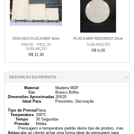
ATACADO PLACA MDF 3mm
PLACA MDF REDONDO 20cm
R$9,00 ~ R$11,30
SUBLIMAÇÃO
SUBLIMÇÃO
R$ 6,00
R$ 11,30
Comprar
Comprar
DESCRIÇÃO DO PRODUTO
Material
Madeira MDF
Cor
Branco Brilho
Dimensões Aproximadas
20X20
Ideal Para
Presentes, Decoração
Tipo de Prensa
Plana
Temperatura
200°C
Tempo
30 Segundos
Pressão
Média
Prensagem e temperatura padrão deste tipo de produto, mas
Aviso
cabe ao cliente achar uma forma ideal de prensagem para