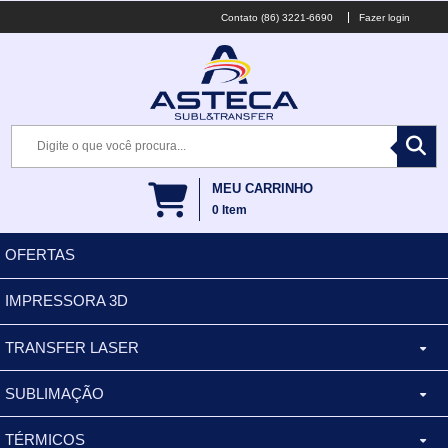
(86) 3221-6690
Fazer login
MEU CARRINHO
0
Item
OFERTAS
IMPRESSORA 3D
TRANSFER LASER
SUBLIMAÇÃO
CANECA ALUMINIO
TÉRMICOS
XÍCARA
BALDES