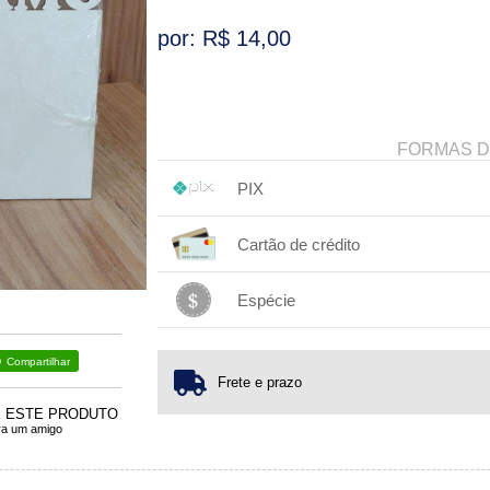
por: R$
14,00
FORMAS 
PIX
1x sem juros de R$ 14,00
.
.
.
.
Cartão de crédito
.
.
.
.
.
.
.
.
.
.
.
Espécie
1x sem juros de R$ 14,00
.
.
.
.
.
.
.
Compartilhar
Frete e prazo
E ESTE PRODUTO
ra um amigo