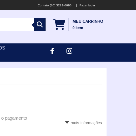
(86) 3221-6690
Fazer login
MEU CARRINHO
0
Item
OS
s o pagamento
mais informações