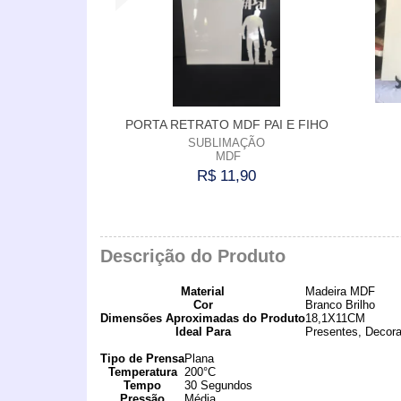
PORTA RETRATO MDF PAI E FIHO
SUBLIMAÇÃO
MDF
R$ 11,90
Comprar
Descrição do Produto
Material
Madeira MDF
Cor
Branco Brilho
Dimensões Aproximadas do Produto
18,1X11CM
Ideal Para
Presentes, Decor
Tipo de Prensa
Plana
Temperatura
200°C
Tempo
30 Segundos
Pressão
Média