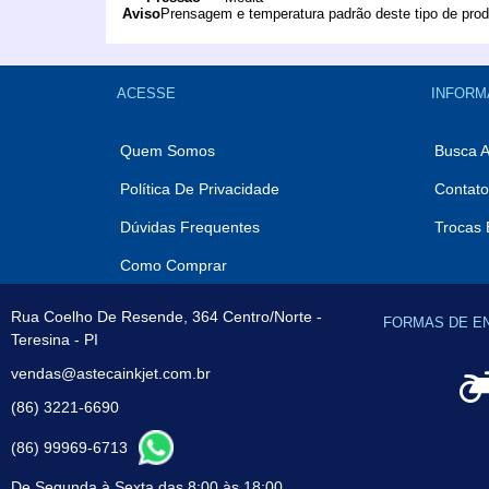
Aviso
Prensagem e temperatura padrão deste tipo de prod
ACESSE
INFORM
Quem Somos
Busca 
Política De Privacidade
Contato
Dúvidas Frequentes
Trocas 
Como Comprar
Rua Coelho De Resende, 364 Centro/Norte -
FORMAS DE E
Teresina - PI
vendas@astecainkjet.com.br
(86) 3221-6690
(86) 99969-6713
De Segunda à Sexta das 8:00 às 18:00