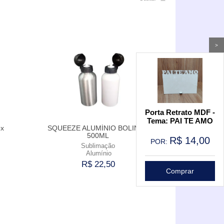
>
Porta Retrato MDF -
Tema: PAI TE AMO
ox
SQUEEZE ALUMÍNIO BOLINHA
500ML
R$
14,00
POR:
Sublimação
Alumínio
R$ 22,50
Comprar
Comprar