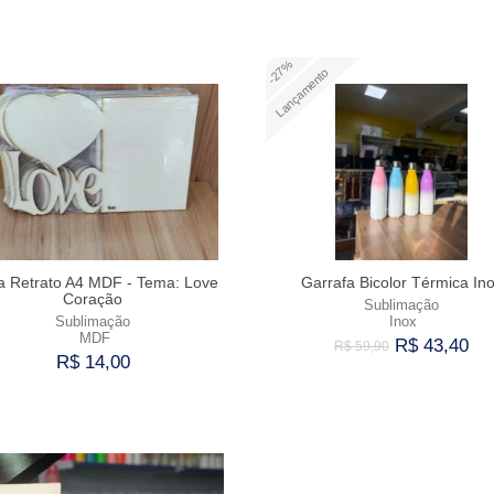
-27%
Lançamento
a Retrato A4 MDF - Tema: Love
Garrafa Bicolor Térmica In
Coração
Sublimação
Sublimação
Inox
MDF
R$ 43,40
R$ 59,90
R$ 14,00
Comprar
Comprar