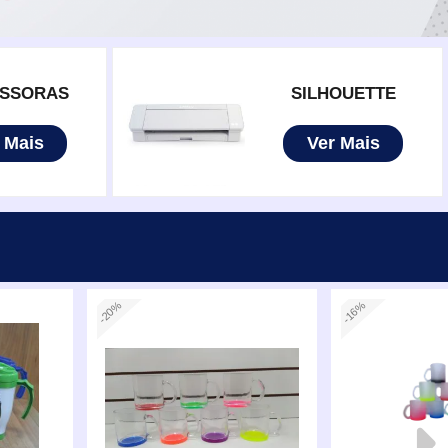
ESSORAS
SILHOUETTE
 Mais
Ver Mais
-20%
-16%