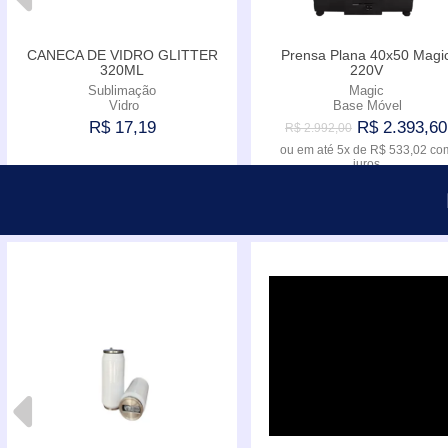
CANECA DE VIDRO GLITTER
Prensa Plana 40x50 Magi
320ML
220V
Sublimação
Magic
Vidro
Base Móvel
R$ 17,19
R$ 2.393,60
R$ 2.992,00
ou em até
5x
de
R$ 533,02
co
juros
Comprar
Comprar