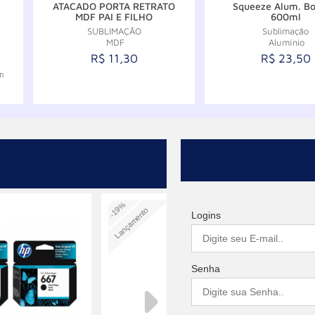
ATACADO PORTA RETRATO
Squeeze Alum. Bo
MDF PAI E FILHO
600ml
SUBLIMAÇÃO
Sublimação
MDF
Alumínio
R$ 11,30
R$ 23,50
m
Comprar
Compr
-19%
Lançamento
Lançamen
Logins
Senha