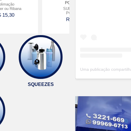
POLIMERO
blimação
ter ou Ribana
SUBLIMAÇÃO
POLIMERO
 15,30
R$ 11,30
Comprar
Comprar
SQUEEZES