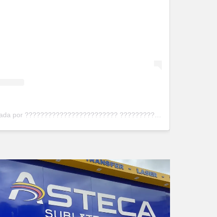
500ml
SUBLIMAÇÃO
Sublimação
R$ 6,00
Alumínio
R$ 18,69
Comprar
Comprar
Uma publicação compartilhada por ???????????????????????? ???????????????????????? (@astecainkjet)