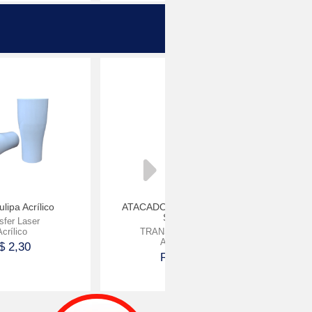
Comprar
Comprar
lipa Acrílico
ATACADO TAÇA GIN COR
Papel 
SÓLIDA
sfer Laser
crílico
TRANSFER LASER
ACRÍLICO
$ 2,30
R$ 4,70
Comprar
Comprar