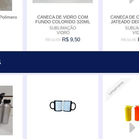
Polímero
CANECA DE VIDRO COM
CANECA DE 
FUNDO COLORIDO 320ML
JATEADO DE
SUBLIMAÇÃO
SUBLI
VIDRO
VI
R$ 9,50
R$ 11,90
R$ 11,90
S
ar
Comprar
C
Lançamento