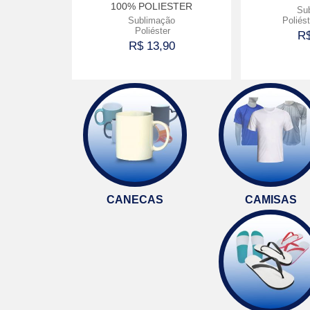
100% POLIESTER
ão
Su
Sublimação
Poliés
0
Poliéster
R$
R$ 13,90
prar
Comprar
CANECAS
CAMISAS