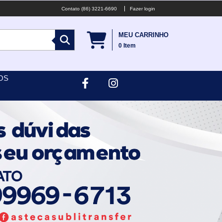
(86) 3221-6690
Fazer login
MEU CARRINHO
0
Item
OS