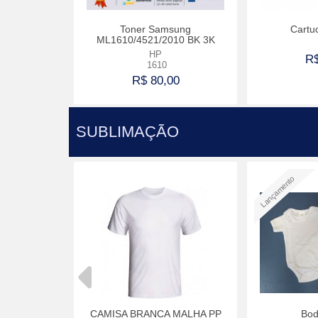
Dog Óculos
Toner Samsung
Cartu
ML1610/4521/2010 BK 3K
ão
HP
R$
1610
50
R$ 80,00
prar
Comprar
SUBLIMAÇÃO
Lançamento
Neoprime
CAMISA BRANCA MALHA PP
Body