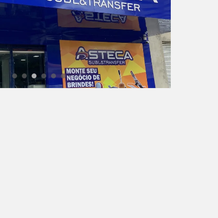
Azulejos Variados
Mochila Infantil de Poliéster
para Sublimação 40x30
Sublimação
Cerâmica
SUBLIMAÇÃO
POLIESTER
R$ 18,00
R$ 70,00