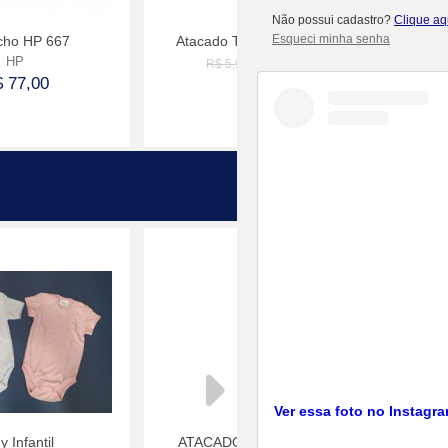
Não possui cadastro?
Clique aq
Esqueci minha senha
cho HP 667
Atacado Taça Gin Jateada
POR
HP
R$ 4,74
R$ 5,90
 77,00
Comprar
Comprar
Lançamen
Ver essa foto no Instagr
 Infantil
ATACADO CHAVEIRO DE
Squee