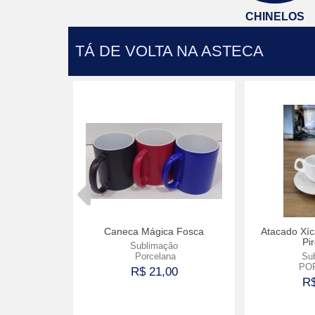
CHINELOS
TÁ DE VOLTA NA ASTECA
apelão
Caneca Mágica Fosca
Atacado Xí
Pi
Sublimação
Porcelana
Su
PO
0
R$ 21,00
R$