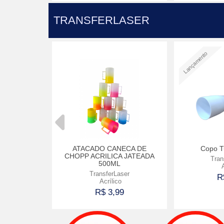
prar
Comprar
TRANSFERLASER
Lançamento
 NECK
ATACADO CANECA DE
Copo Tu
CHOPP ACRILICA JATEADA
LASER
Tran
500ML
CO
A
TransferLaser
0
R
Acrílico
R$ 3,99
prar
Comprar