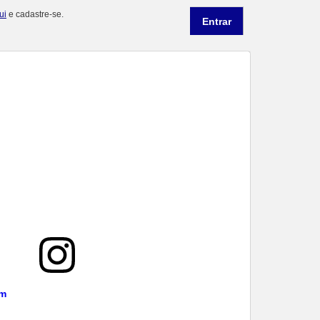
ui
e cadastre-se.
TA RETRATO VIDRO
Cesta Kit Love Preta
OVAL 24,5X20CM
Papel
SUBLIMAÇÃO
R$ 12,00
VIDRO
R$ 22,70
Comprar
Comprar
to
Lançamento
am
ze Alumínio Mosquetão
PLACA MDF REDONDO 20cm