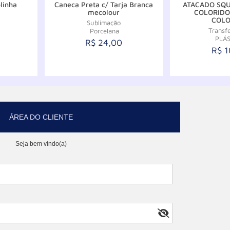
linha
Caneca Preta c/ Tarja Branca
ATACADO SQU
mecolour
COLORIDO
COLO
Sublimação
Transf
Porcelana
PLÁS
R$ 24,00
R$ 1
ar
Comprar
C
ÁREA DO CLIENTE
Seja bem vindo(a)
to
Lançamento