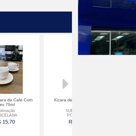
cara de Café Com
Xícara de Café Com Pires
res 75ml
75ml
blimação
SUBLIMAÇÃO
RCELANA
PORCELANA
 15,70
R$ 16,50