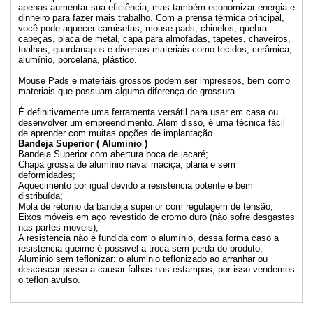
apenas aumentar sua eficiência, mas também economizar energia e
dinheiro para fazer mais trabalho. Com a prensa térmica principal,
você pode aquecer camisetas, mouse pads, chinelos, quebra-
cabeças, placa de metal, capa para almofadas, tapetes, chaveiros,
toalhas, guardanapos e diversos materiais como tecidos, cerâmica,
alumínio, porcelana, plástico.
Mouse Pads e materiais grossos podem ser impressos, bem como
materiais que possuam alguma diferença de grossura.
É definitivamente uma ferramenta versátil para usar em casa ou
desenvolver um empreendimento. Além disso, é uma técnica fácil
de aprender com muitas opções de implantação.
Bandeja Superior ( Aluminio )
Bandeja Superior com abertura boca de jacaré;
Chapa grossa de alumínio naval maciça, plana e sem
deformidades;
Aquecimento por igual devido a resistencia potente e bem
distribuída;
Mola de retorno da bandeja superior com regulagem de tensão;
Eixos móveis em aço revestido de cromo duro (não sofre desgastes
nas partes moveis);
A resistencia não é fundida com o alumínio, dessa forma caso a
resistencia queime é possivel a troca sem perda do produto;
Aluminio sem teflonizar: o aluminio teflonizado ao arranhar ou
descascar passa a causar falhas nas estampas, por isso vendemos
o teflon avulso.