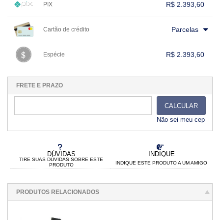
R$ 2.393,60
PIX
1x sem juros de R$ 2.393,60
.
.
.
.
.
Parcelas
Cartão de crédito
.
.
.
.
.
.
.
.
.
.
.
.
.
.
.
.
R$ 2.393,60
Espécie
.
1x sem juros de R$ 2.393,60
.
.
.
.
.
.
.
.
.
.
.
FRETE E PRAZO
CALCULAR
Não sei meu cep
DÚVIDAS
INDIQUE
TIRE SUAS DÚVIDAS SOBRE ESTE
INDIQUE ESTE PRODUTO A UM AMIGO
PRODUTO
PRODUTOS RELACIONADOS