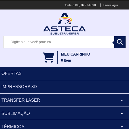
(86) 3221-6690
Fazer login
MEU CARRINHO
0
Item
OFERTAS
IMPRESSORA 3D
TRANSFER LASER
SUBLIMAÇÃO
CANECA ALUMINIO
TÉRMICOS
XÍCARA
BALDES