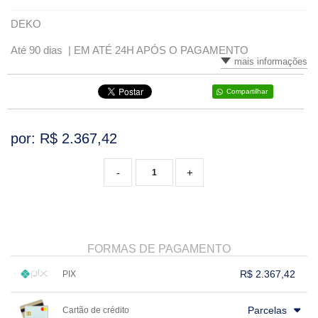
DEKO
VARIADOS
Até 90 dias |
EM ATÉ 24H APÓS O PAGAMENTO
mais informações
Compartilhar
por: R$
2.367,42
-
+
FORMAS DE PAGAMENTO
R$ 2.367,42
PIX
1x sem juros de R$ 2.367,42
.
.
.
.
.
Parcelas
Cartão de crédito
.
.
.
.
.