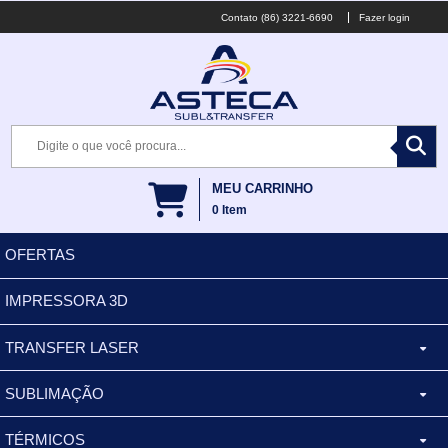
(86) 3221-6690
Fazer login
MEU CARRINHO
0
Item
OFERTAS
IMPRESSORA 3D
TRANSFER LASER
SUBLIMAÇÃO
CANECA ALUMINIO
TÉRMICOS
XÍCARA
BALDES