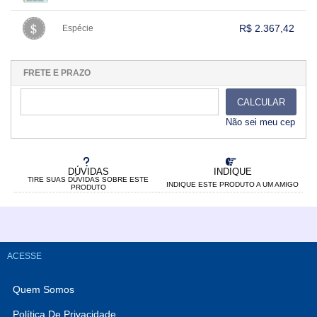
.
.
.
.
.
.
.
.
.
.
.
R$ 2.367,42
Espécie
.
1x sem juros de R$ 2.367,42
.
.
.
.
.
.
.
.
.
.
.
FRETE E PRAZO
CALCULAR
Não sei meu cep
DÚVIDAS
INDIQUE
TIRE SUAS DÚVIDAS SOBRE ESTE
INDIQUE ESTE PRODUTO A UM AMIGO
PRODUTO
ACESSE
Quem Somos
Política De Privacidade