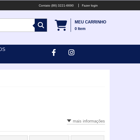
(86) 3221-6690
Fazer login
MEU CARRINHO
0
Item
OS
mais informações