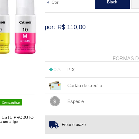
√
Cor
Black
por: R$
110,00
FORMAS 
PIX
1x sem juros de R$ 110,00
.
.
.
.
Cartão de crédito
.
.
.
.
.
.
.
.
.
.
.
Espécie
Compartilhar
1x sem juros de R$ 110,00
.
.
.
.
.
E ESTE PRODUTO
.
.
ra um amigo
Frete e prazo