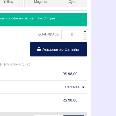
Yellow
Magenta
Cyan
onamos todos em seu carrinho. Compre
+
QUANTIDADE
-
Adicionar ao Carrinho
DE PAGAMENTO
R$ 98,00
.
.
.
.
Parcelas
.
.
.
R$ 98,00
.
.
.
.