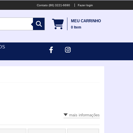
(86) 3221-6690
Fazer login
MEU CARRINHO
0
Item
OS
mais informações