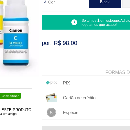
√
Cor
Black
1
Só temos
em estoque. Adici
logo antes que acabe!
por: R$
98,00
FORMAS 
PIX
1x sem juros de R$ 98,00
.
.
.
.
Compartilhar
Cartão de crédito
.
.
.
.
.
.
.
E ESTE PRODUTO
.
.
.
.
Espécie
ra um amigo
1x sem juros de R$ 98,00
.
.
.
.
.
.
.