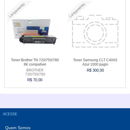
Lançamento
Lançamento
Comprar
Comprar
Toner Brother TN 720/750/780
Toner Samsung CLT C404S
8K compatível
Azul 1000 pagin
BROTHER
R$ 300,00
720/750/780
R$ 70,00
Comprar
Comprar
ACESSE
Quem Somos