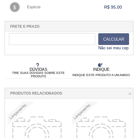
.
.
.
.
.
.
.
.
.
.
R$ 95,00
Espécie
.
VARIADOS
1x sem juros de R$ 95,00
.
.
.
.
.
.
.
.
.
.
.
FRETE E PRAZO
CALCULAR
Não sei meu cep
DÚVIDAS
INDIQUE
TIRE SUAS DÚVIDAS SOBRE ESTE
INDIQUE ESTE PRODUTO A UM AMIGO
PRODUTO
PRODUTOS RELACIONADOS
Lançamento
Lançamento