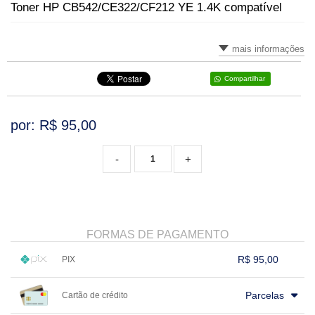
LÂMINA DE CORTE
Toner HP CB542/CE322/CF212 YE 1.4K compatível
LONGDRINKS
CAMISETAS
CANECA VIDRO
TAÇAS
FILME DE RECORTE
SQUEEZES
MOUSE PAD
CANECA PORCELANA
VARIADOS
mais informações
BASE DE RECORTE
TAÇAS
PLACA DE ALUMÍNIO
JATEADOS
Compartilhar
PLACA DE IMÃ
por: R$
95,00
PORTA-RETRATO
-
+
PAPEL E TINTA
QUEBRA-CABEÇA
FORMAS DE PAGAMENTO
SQUEEZES
R$ 95,00
PIX
GARRAFAS TÉRMICAS
1x sem juros de R$ 95,00
.
.
.
.
.
Parcelas
Cartão de crédito
.
.
.
.
.
.
TIRANTES