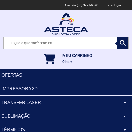
(86) 3221-6690
Fazer login
MEU CARRINHO
0
Item
OFERTAS
IMPRESSORA 3D
TRANSFER LASER
SUBLIMAÇÃO
CANECA ALUMINIO
TÉRMICOS
XÍCARA
BALDES