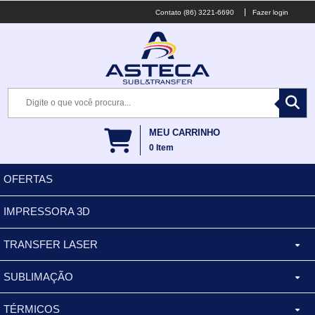
(86) 3221-6690
Fazer login
MEU CARRINHO
0
Item
OFERTAS
IMPRESSORA 3D
TRANSFER LASER
SUBLIMAÇÃO
CANECA ALUMINIO
TÉRMICOS
XÍCARA
BALDES