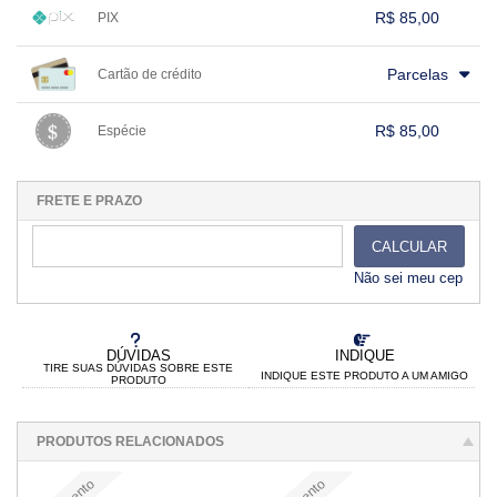
R$ 85,00
PIX
1x sem juros de R$ 85,00
.
.
.
.
.
Parcelas
Cartão de crédito
.
.
.
.
.
.
.
.
.
.
.
.
.
.
.
.
R$ 85,00
Espécie
.
1x sem juros de R$ 85,00
.
.
.
.
.
.
.
.
.
.
.
FRETE E PRAZO
CALCULAR
Não sei meu cep
DÚVIDAS
INDIQUE
TIRE SUAS DÚVIDAS SOBRE ESTE
INDIQUE ESTE PRODUTO A UM AMIGO
PRODUTO
PRODUTOS RELACIONADOS