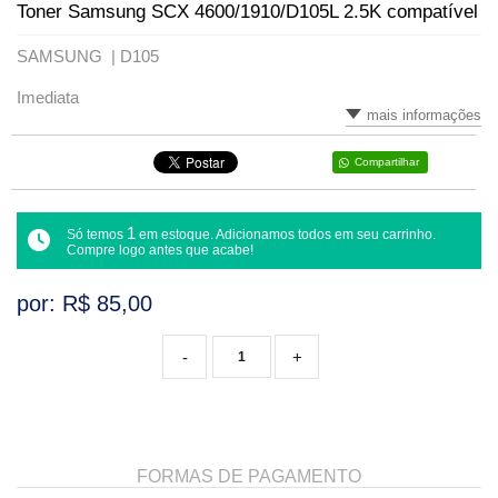
Toner Samsung SCX 4600/1910/D105L 2.5K compatível
VARIADOS
SAMSUNG |
D105
Imediata
mais informações
Compartilhar
1
Só temos
em estoque. Adicionamos todos em seu carrinho.
Compre logo antes que acabe!
por: R$
85,00
-
+
FORMAS DE PAGAMENTO