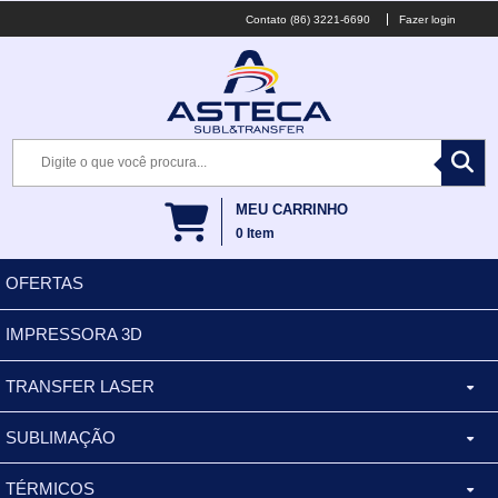
(86) 3221-6690
Fazer login
MEU CARRINHO
0
Item
OFERTAS
IMPRESSORA 3D
TRANSFER LASER
SUBLIMAÇÃO
CANECA ALUMINIO
TÉRMICOS
XÍCARA
BALDES