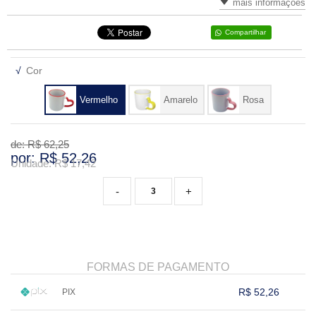
mais informações
VARIADOS
Compartilhar
√
Cor
Vermelho
Amarelo
Rosa
de: R$
62,25
por: R$
52,26
Unidade: R$
17,42
-
+
FORMAS DE PAGAMENTO
R$ 52,26
PIX