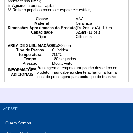
prensa tenha time);
5º Aguarde a prensa "apitar";
6º Retire o papel do produto e espere ele esfriar;
Classe
AAA
Material
Cerâmica
Dimensões Aproximadas do Produto
(D): 8cm x (A): 10cm
Capacidade
325ml (11 oz.)
Tipo
Cilíndrica
ÁREA DE SUBLIMAÇÃO
90x200mm
Tipo de Prensa
Cilíndrica
Temperatura
200°C
Tempo
180 segundos
Pressão
Média/Forte
Prensagem e temperatura padrão deste tipo de
INFORMAÇÕES
produto, mas cabe ao cliente achar uma forma
ADICIONAIS
ideal de prensagem para cada tipo de trabalho.
ACESSE
Quem Somos