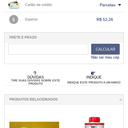
1x sem juros de R$ 52,26
.
.
.
.
.
Parcelas
Cartão de crédito
.
.
.
.
.
.
.
.
.
.
.
.
.
.
.
.
R$ 52,26
Espécie
.
1x sem juros de R$ 52,26
.
.
.
.
.
.
.
.
.
.
.
FRETE E PRAZO
CALCULAR
Não sei meu cep
DÚVIDAS
INDIQUE
TIRE SUAS DÚVIDAS SOBRE ESTE
INDIQUE ESTE PRODUTO A UM AMIGO
PRODUTO
PRODUTOS RELACIONADOS