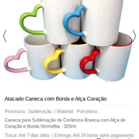
LÂMINA DE CORTE
LONGDRINKS
CAMISETAS
CANECA VIDRO
TAÇAS
FILME DE RECORTE
SQUEEZES
MOUSE PAD
CANECA PORCELANA
VARIADOS
BASE DE RECORTE
TAÇAS
PLACA DE ALUMÍNIO
JATEADOS
PLACA DE IMÃ
PORTA-RETRATO
PAPEL E TINTA
QUEBRA-CABEÇA
Atacado Caneca com Borda e Alça Coração
SQUEEZES
Processo: Sublimação |
Material: Porcelana
Caneca para Sublimação de Cerâmica Branca com Alça de
GARRAFAS TÉRMICAS
Coração e Borda Vermelha - 325ml
Troca: Até 7 dias úteis |
Entrega: Até 24 horas após pagamento
TIRANTES