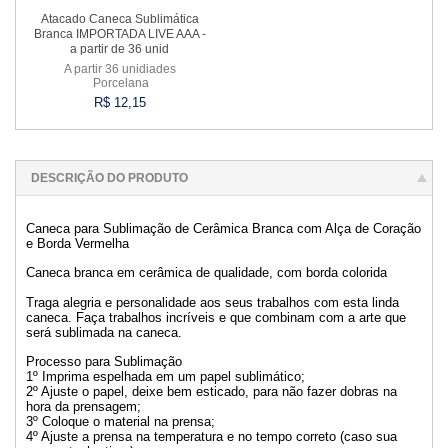
Atacado Caneca Sublimática
Branca IMPORTADA LIVE AAA -
a partir de 36 unid
A partir 36 unidiades
Porcelana
R$ 12,15
Esgotado
DESCRIÇÃO DO PRODUTO
Caneca para Sublimação de Cerâmica Branca com Alça de Coração
e Borda Vermelha
Caneca branca em cerâmica de qualidade, com borda colorida
Traga alegria e personalidade aos seus trabalhos com esta linda
caneca. Faça trabalhos incríveis e que combinam com a arte que
será sublimada na caneca.
Processo para Sublimação
1º Imprima espelhada em um papel sublimático;
2º Ajuste o papel, deixe bem esticado, para não fazer dobras na
hora da prensagem;
3º Coloque o material na prensa;
4º Ajuste a prensa na temperatura e no tempo correto (caso sua