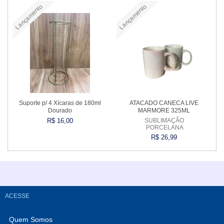
Lançamento
Lançamento
Comprar
Comprar
Suporte p/ 4 Xícaras de 180ml
ATACADO CANECA LIVE
Dourado
MARMORE 325ML
R$ 16,00
SUBLIMAÇÃO
PORCELANA
R$ 26,99
Comprar
Comprar
ACESSE
Quem Somos