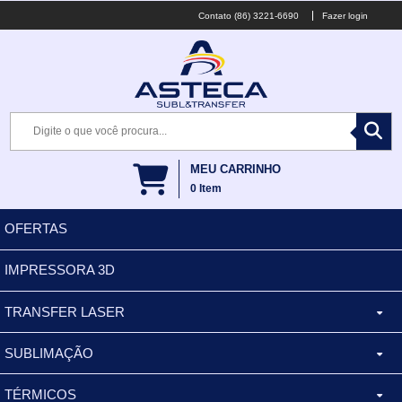
(86) 3221-6690
Fazer login
MEU CARRINHO
0
Item
OFERTAS
IMPRESSORA 3D
TRANSFER LASER
SUBLIMAÇÃO
CANECA ALUMINIO
TÉRMICOS
XÍCARA
BALDES