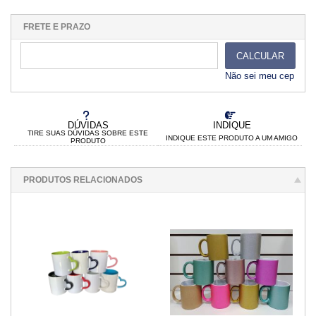
1x sem juros de R$ 20,25
.
.
.
.
.
.
.
.
.
.
.
FRETE E PRAZO
CALCULAR
Não sei meu cep
DÚVIDAS
INDIQUE
TIRE SUAS DÚVIDAS SOBRE ESTE
INDIQUE ESTE PRODUTO A UM AMIGO
PRODUTO
PRODUTOS RELACIONADOS