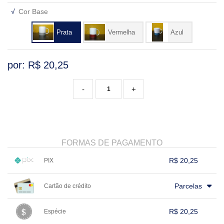
√
Cor Base
VARIADOS
Prata
Vermelha
Azul
por: R$
20,25
-
+
FORMAS DE PAGAMENTO
R$ 20,25
PIX
1x sem juros de R$ 20,25
.
.
.
.
.
Parcelas
Cartão de crédito
.
.
.
.
.
.
.
.
.
.
.
.
.
.
.
.
R$ 20,25
Espécie
.