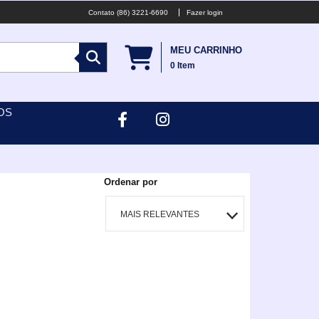
(86) 3221-6690
Fazer login
MEU CARRINHO
0
Item
OS
Ordenar por
MAIS RELEVANTES
MAIS VENDIDOS
MENOR PREÇO