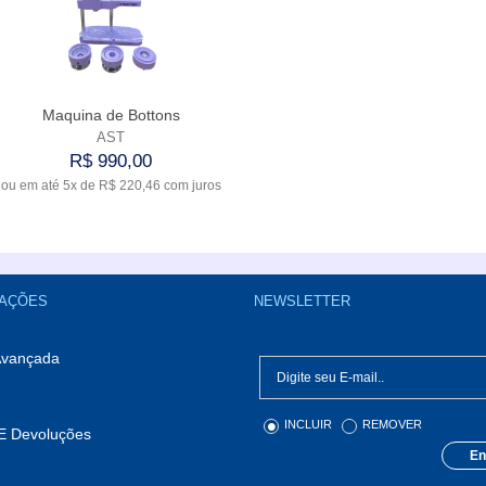
Maquina de Bottons
AST
R$ 990,00
ou em até
5x
de
R$ 220,46
com juros
Comprar
AÇÕES
NEWSLETTER
Avançada
INCLUIR
REMOVER
E Devoluções
En